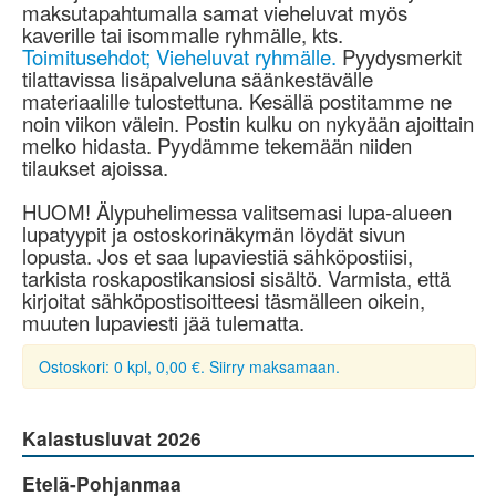
maksutapahtumalla samat vieheluvat myös
kaverille tai isommalle ryhmälle, kts.
Toimitusehdot; Vieheluvat ryhmälle.
Pyydysmerkit
tilattavissa lisäpalveluna säänkestävälle
materiaalille tulostettuna. Kesällä postitamme ne
noin viikon välein. Postin kulku on nykyään ajoittain
melko hidasta. Pyydämme tekemään niiden
tilaukset ajoissa.
HUOM! Älypuhelimessa valitsemasi lupa-alueen
lupatyypit ja ostoskorinäkymän löydät sivun
lopusta. Jos et saa lupaviestiä sähköpostiisi,
tarkista roskapostikansiosi sisältö. Varmista, että
kirjoitat sähköpostisoitteesi täsmälleen oikein,
muuten lupaviesti jää tulematta.
Ostoskori: 0 kpl, 0,00 €. Siirry maksamaan.
Kalastusluvat 2026
Etelä-Pohjanmaa