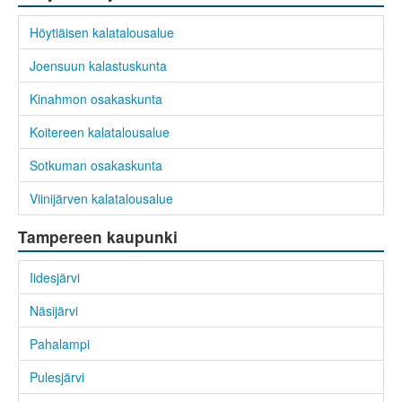
Höytiäisen kalatalousalue
Joensuun kalastuskunta
Kinahmon osakaskunta
Koitereen kalatalousalue
Sotkuman osakaskunta
Viinijärven kalatalousalue
Tampereen kaupunki
Iidesjärvi
Näsijärvi
Pahalampi
Pulesjärvi