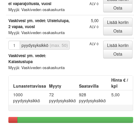
ei vaparajoitusta, vuosi
ALV 0
Myyjä: Vaskiveden osakaskunta
Vaskivesi ym. vedet: Uistelulupa,
5,00
2 vapaa, vuosi
ALV 0
Myyjä: Vaskiveden osakaskunta
ALV 0
pyydysyksikkö
(max. 50)
Vaskivesi ym. vedet:
Kalastuslupa
Myyjä: Vaskiveden osakaskunta
Hinta € /
Lunastettavissa
Myyty
Saatavilla
kpl
1000
72
928
5,00
pyydysyksikkö
pyydysyksikkö
pyydysyksikkö