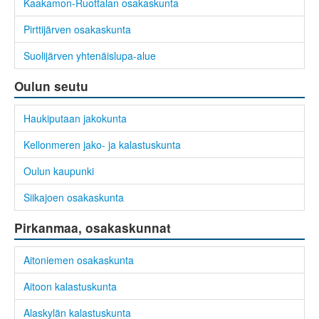
Kaakamon-Ruottalan osakaskunta
Pirttijärven osakaskunta
Suolijärven yhtenäislupa-alue
Oulun seutu
Haukiputaan jakokunta
Kellonmeren jako- ja kalastuskunta
Oulun kaupunki
Siikajoen osakaskunta
Pirkanmaa, osakaskunnat
Aitoniemen osakaskunta
Aitoon kalastuskunta
Alaskylän kalastuskunta