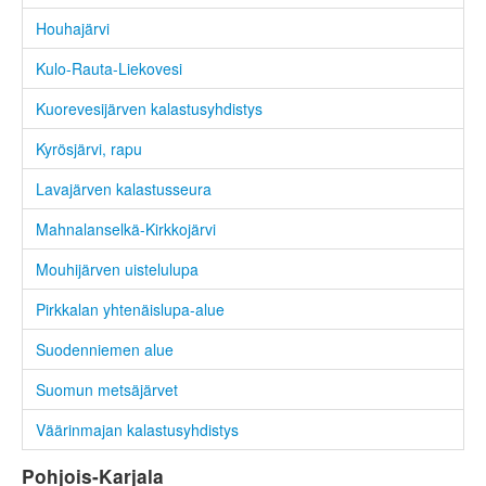
Houhajärvi
Kulo-Rauta-Liekovesi
Kuorevesijärven kalastusyhdistys
Kyrösjärvi, rapu
Lavajärven kalastusseura
Mahnalanselkä-Kirkkojärvi
Mouhijärven uistelulupa
Pirkkalan yhtenäislupa-alue
Suodenniemen alue
Suomun metsäjärvet
Väärinmajan kalastusyhdistys
Pohjois-Karjala