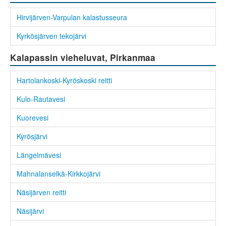
Hirvijärven-Varpulan kalastusseura
Kyrkösjärven tekojärvi
Kalapassin vieheluvat, Pirkanmaa
Hartolankoski-Kyröskoski reitti
Kulo-Rautavesi
Kuorevesi
Kyrösjärvi
Längelmävesi
Mahnalanselkä-Kirkkojärvi
Näsijärven reitti
Näsijärvi