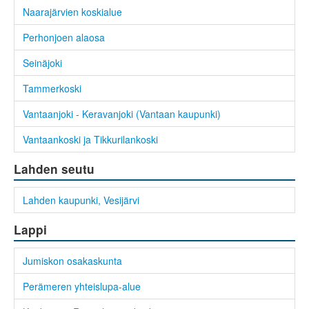
Naarajärvien koskialue
Perhonjoen alaosa
Seinäjoki
Tammerkoski
Vantaanjoki - Keravanjoki (Vantaan kaupunki)
Vantaankoski ja Tikkurilankoski
Lahden seutu
Lahden kaupunki, Vesijärvi
Lappi
Jumiskon osakaskunta
Perämeren yhteislupa-alue