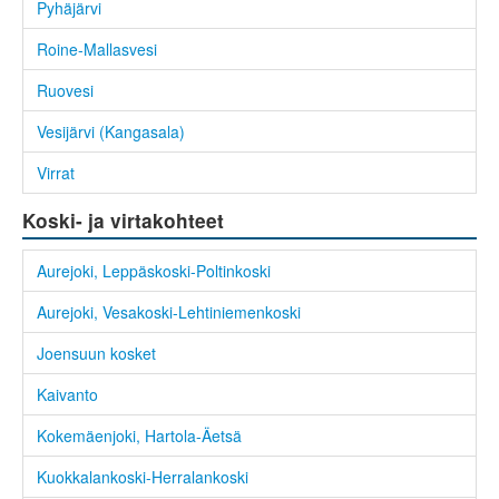
Pyhäjärvi
Roine-Mallasvesi
Ruovesi
Vesijärvi (Kangasala)
Virrat
Koski- ja virtakohteet
Aurejoki, Leppäskoski-Poltinkoski
Aurejoki, Vesakoski-Lehtiniemenkoski
Joensuun kosket
Kaivanto
Kokemäenjoki, Hartola-Äetsä
Kuokkalankoski-Herralankoski