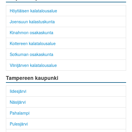
Höytiäisen kalatalousalue
Joensuun kalastuskunta
Kinahmon osakaskunta
Koitereen kalatalousalue
Sotkuman osakaskunta
Viinijärven kalatalousalue
Tampereen kaupunki
Iidesjärvi
Näsijärvi
Pahalampi
Pulesjärvi