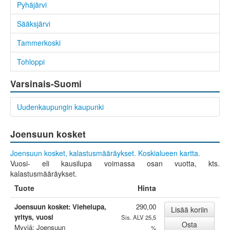
Pyhäjärvi
Sääksjärvi
Tammerkoski
Tohloppi
Varsinais-Suomi
Uudenkaupungin kaupunki
Joensuun kosket
Joensuun kosket, kalastusmääräykset.
Koskialueen kartta.
Vuosi- eli kausilupa voimassa osan vuotta, kts.
kalastusmääräykset.
Tuote
Hinta
Joensuun kosket: Viehelupa,
290,00
yritys, vuosi
Sis. ALV 25,5
Myyjä: Joensuun
%