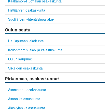
Kaakamon-Ruottalan osakaskunta
Pirttijärven osakaskunta
Suolijärven yhtenäislupa-alue
Oulun seutu
Haukiputaan jakokunta
Kellonmeren jako- ja kalastuskunta
Oulun kaupunki
Siikajoen osakaskunta
Pirkanmaa, osakaskunnat
Aitoniemen osakaskunta
Aitoon kalastuskunta
Alaskylän kalastuskunta