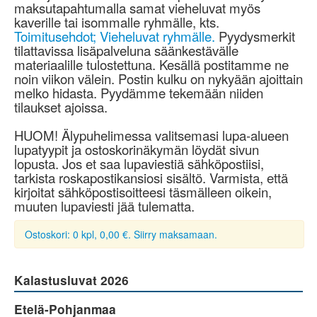
maksutapahtumalla samat vieheluvat myös
kaverille tai isommalle ryhmälle, kts.
Toimitusehdot; Vieheluvat ryhmälle.
Pyydysmerkit
tilattavissa lisäpalveluna säänkestävälle
materiaalille tulostettuna. Kesällä postitamme ne
noin viikon välein. Postin kulku on nykyään ajoittain
melko hidasta. Pyydämme tekemään niiden
tilaukset ajoissa.
HUOM! Älypuhelimessa valitsemasi lupa-alueen
lupatyypit ja ostoskorinäkymän löydät sivun
lopusta. Jos et saa lupaviestiä sähköpostiisi,
tarkista roskapostikansiosi sisältö. Varmista, että
kirjoitat sähköpostisoitteesi täsmälleen oikein,
muuten lupaviesti jää tulematta.
Ostoskori: 0 kpl, 0,00 €. Siirry maksamaan.
Kalastusluvat 2026
Etelä-Pohjanmaa