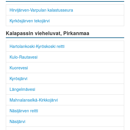
Hirvijärven-Varpulan kalastusseura
Kyrkösjärven tekojärvi
Kalapassin vieheluvat, Pirkanmaa
Hartolankoski-Kyröskoski reitti
Kulo-Rautavesi
Kuorevesi
Kyrösjärvi
Längelmävesi
Mahnalanselkä-Kirkkojärvi
Näsijärven reitti
Näsijärvi