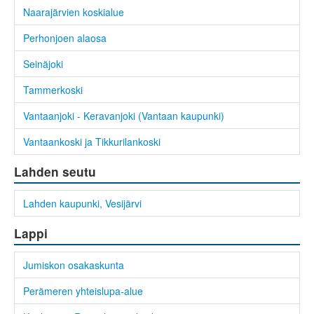
Naarajärvien koskialue
Perhonjoen alaosa
Seinäjoki
Tammerkoski
Vantaanjoki - Keravanjoki (Vantaan kaupunki)
Vantaankoski ja Tikkurilankoski
Lahden seutu
Lahden kaupunki, Vesijärvi
Lappi
Jumiskon osakaskunta
Perämeren yhteislupa-alue