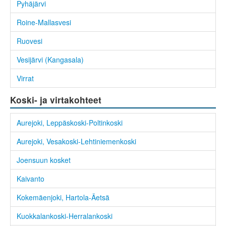
Pyhäjärvi
Roine-Mallasvesi
Ruovesi
Vesijärvi (Kangasala)
Virrat
Koski- ja virtakohteet
Aurejoki, Leppäskoski-Poltinkoski
Aurejoki, Vesakoski-Lehtiniemenkoski
Joensuun kosket
Kaivanto
Kokemäenjoki, Hartola-Äetsä
Kuokkalankoski-Herralankoski