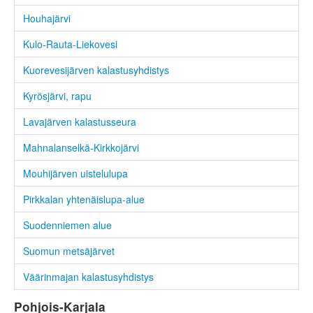
Houhajärvi
Kulo-Rauta-Liekovesi
Kuorevesijärven kalastusyhdistys
Kyrösjärvi, rapu
Lavajärven kalastusseura
Mahnalanselkä-Kirkkojärvi
Mouhijärven uistelulupa
Pirkkalan yhtenäislupa-alue
Suodenniemen alue
Suomun metsäjärvet
Väärinmajan kalastusyhdistys
Pohjois-Karjala