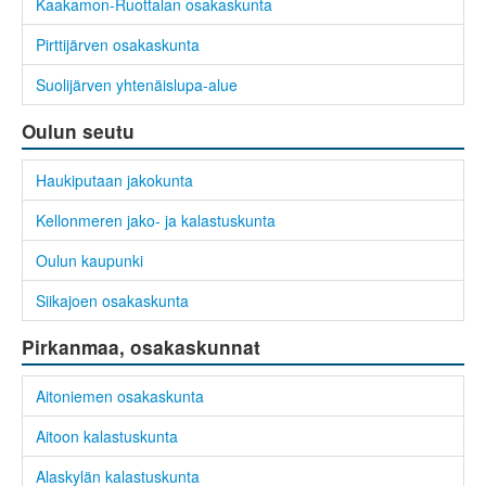
Kaakamon-Ruottalan osakaskunta
Pirttijärven osakaskunta
Suolijärven yhtenäislupa-alue
Oulun seutu
Haukiputaan jakokunta
Kellonmeren jako- ja kalastuskunta
Oulun kaupunki
Siikajoen osakaskunta
Pirkanmaa, osakaskunnat
Aitoniemen osakaskunta
Aitoon kalastuskunta
Alaskylän kalastuskunta