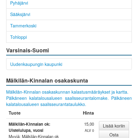
Pyhäjärvi
Sääksjärvi
Tammerkoski
Tohloppi
Varsinais-Suomi
Uudenkaupungin kaupunki
Mälkilän-Kinnalan osakaskunta
Mälkilän-Kinnalan osakaskunnan kalastusmääräykset ja kartta.
Pälkäneen kalatalousalueen saalisseurantalomake.
Pälkäneen
kalatalousalueen saalisseurantataulukko.
Tuote
Hinta
Mälkilän-Kinnalan ok:
15,00
Uistelulupa, vuosi
ALV 0
Myyjä: Mälkilän-Kinnalan ok