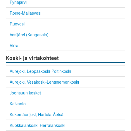
Pyhäjärvi
Roine-Mallasvesi
Ruovesi
Vesijärvi (Kangasala)
Virrat
Koski- ja virtakohteet
Aurejoki, Leppäskoski-Poltinkoski
Aurejoki, Vesakoski-Lehtiniemenkoski
Joensuun kosket
Kaivanto
Kokemäenjoki, Hartola-Äetsä
Kuokkalankoski-Herralankoski