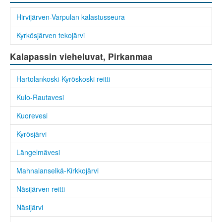
Hirvijärven-Varpulan kalastusseura
Kyrkösjärven tekojärvi
Kalapassin vieheluvat, Pirkanmaa
Hartolankoski-Kyröskoski reitti
Kulo-Rautavesi
Kuorevesi
Kyrösjärvi
Längelmävesi
Mahnalanselkä-Kirkkojärvi
Näsijärven reitti
Näsijärvi