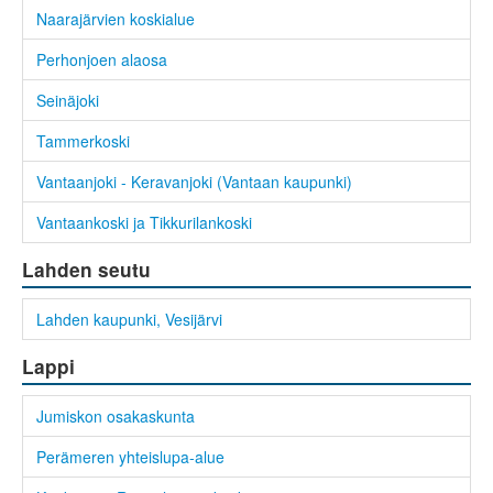
Naarajärvien koskialue
Perhonjoen alaosa
Seinäjoki
Tammerkoski
Vantaanjoki - Keravanjoki (Vantaan kaupunki)
Vantaankoski ja Tikkurilankoski
Lahden seutu
Lahden kaupunki, Vesijärvi
Lappi
Jumiskon osakaskunta
Perämeren yhteislupa-alue