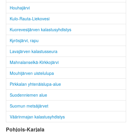
Houhajärvi
Kulo-Rauta-Liekovesi
Kuorevesijärven kalastusyhdistys
Kyrösjärvi, rapu
Lavajärven kalastusseura
Mahnalanselkä-Kirkkojärvi
Mouhijärven uistelulupa
Pirkkalan yhtenäislupa-alue
Suodenniemen alue
Suomun metsäjärvet
Väärinmajan kalastusyhdistys
Pohjois-Karjala