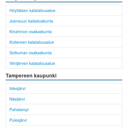
Höytiäisen kalatalousalue
Joensuun kalastuskunta
Kinahmon osakaskunta
Koitereen kalatalousalue
Sotkuman osakaskunta
Viinijärven kalatalousalue
Tampereen kaupunki
Iidesjärvi
Näsijärvi
Pahalampi
Pulesjärvi