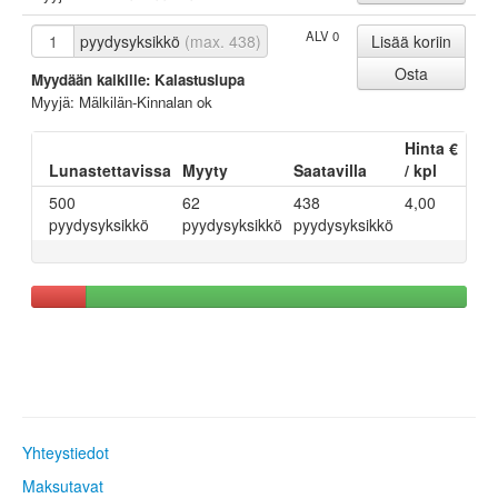
ALV 0
pyydysyksikkö
(max. 438)
Myydään kaikille: Kalastuslupa
Myyjä: Mälkilän-Kinnalan ok
Hinta €
Lunastettavissa
Myyty
Saatavilla
/ kpl
500
62
438
4,00
pyydysyksikkö
pyydysyksikkö
pyydysyksikkö
Yhteystiedot
Maksutavat