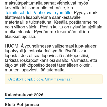
maksutapahtumalla samat vieheluvat myös
kaverille tai isommalle ryhmälle, kts.
Toimitusehdot; Vieheluvat ryhmälle.
Pyydysmerkit
tilattavissa lisäpalveluna säänkestävälle
materiaalille tulostettuna. Kesällä postitamme ne
noin viikon välein. Postin kulku on nykyään ajoittain
melko hidasta. Pyydämme tekemään niiden
tilaukset ajoissa.
HUOM! Älypuhelimessa valitsemasi lupa-alueen
lupatyypit ja ostoskorinäkymän löydät sivun
lopusta. Jos et saa lupaviestiä sähköpostiisi,
tarkista roskapostikansiosi sisältö. Varmista, että
kirjoitat sähköpostisoitteesi täsmälleen oikein,
muuten lupaviesti jää tulematta.
Ostoskori: 0 kpl, 0,00 €. Siirry maksamaan.
Kalastusluvat 2026
Etelä-Pohjanmaa