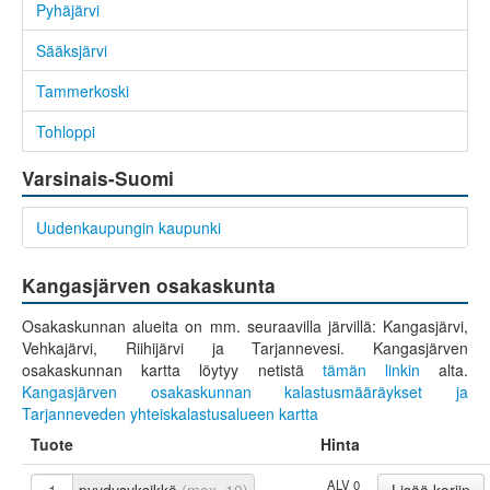
Pyhäjärvi
Sääksjärvi
Tammerkoski
Tohloppi
Varsinais-Suomi
Uudenkaupungin kaupunki
Kangasjärven osakaskunta
Osakaskunnan alueita on mm. seuraavilla järvillä: Kangasjärvi,
Vehkajärvi, Riihijärvi ja Tarjannevesi. Kangasjärven
osakaskunnan kartta löytyy netistä
tämän linkin
alta.
Kangasjärven osakaskunnan kalastusmääräykset ja
Tarjanneveden yhteiskalastusalueen kartta
Tuote
Hinta
ALV 0