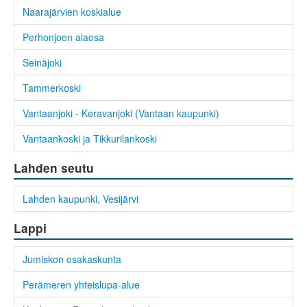
Naarajärvien koskialue
Perhonjoen alaosa
Seinäjoki
Tammerkoski
Vantaanjoki - Keravanjoki (Vantaan kaupunki)
Vantaankoski ja Tikkurilankoski
Lahden seutu
Lahden kaupunki, Vesijärvi
Lappi
Jumiskon osakaskunta
Perämeren yhteislupa-alue