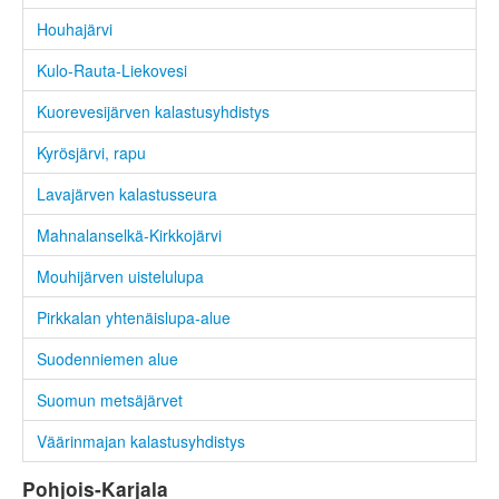
Houhajärvi
Kulo-Rauta-Liekovesi
Kuorevesijärven kalastusyhdistys
Kyrösjärvi, rapu
Lavajärven kalastusseura
Mahnalanselkä-Kirkkojärvi
Mouhijärven uistelulupa
Pirkkalan yhtenäislupa-alue
Suodenniemen alue
Suomun metsäjärvet
Väärinmajan kalastusyhdistys
Pohjois-Karjala