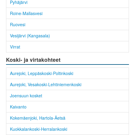
Pyhäjärvi
Roine-Mallasvesi
Ruovesi
Vesijärvi (Kangasala)
Virrat
Koski- ja virtakohteet
Aurejoki, Leppäskoski-Poltinkoski
Aurejoki, Vesakoski-Lehtiniemenkoski
Joensuun kosket
Kaivanto
Kokemäenjoki, Hartola-Äetsä
Kuokkalankoski-Herralankoski