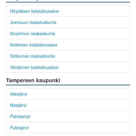
Höytiäisen kalatalousalue
Joensuun kalastuskunta
Kinahmon osakaskunta
Koitereen kalatalousalue
Sotkuman osakaskunta
Viinijärven kalatalousalue
Tampereen kaupunki
Iidesjärvi
Näsijärvi
Pahalampi
Pulesjärvi