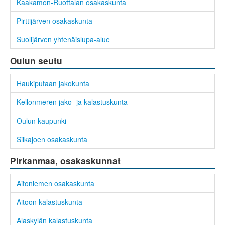
Kaakamon-Ruottalan osakaskunta
Pirttijärven osakaskunta
Suolijärven yhtenäislupa-alue
Oulun seutu
Haukiputaan jakokunta
Kellonmeren jako- ja kalastuskunta
Oulun kaupunki
Siikajoen osakaskunta
Pirkanmaa, osakaskunnat
Aitoniemen osakaskunta
Aitoon kalastuskunta
Alaskylän kalastuskunta