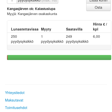
pyydysyksikkö
(max. 10)
Kangasjärven ok: Kalastuslupa
Myyjä: Kangasjärven osakaskunta
Hinta € /
Lunastettavissa
Myyty
Saatavilla
kpl
250
1
249
6,00
pyydysyksikkö
pyydysyksikkö
pyydysyksikkö
Yhteystiedot
Maksutavat
Toimitusehdot