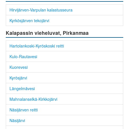
Hirvijärven-Varpulan kalastusseura
Kyrkösjärven tekojärvi
Kalapassin vieheluvat, Pirkanmaa
Hartolankoski-Kyröskoski reitti
Kulo-Rautavesi
Kuorevesi
Kyrösjärvi
Längelmävesi
Mahnalanselkä-Kirkkojärvi
Näsijärven reitti
Näsijärvi