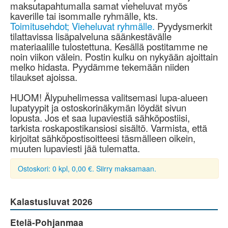
maksutapahtumalla samat vieheluvat myös
kaverille tai isommalle ryhmälle, kts.
Toimitusehdot; Vieheluvat ryhmälle.
Pyydysmerkit
tilattavissa lisäpalveluna säänkestävälle
materiaalille tulostettuna. Kesällä postitamme ne
noin viikon välein. Postin kulku on nykyään ajoittain
melko hidasta. Pyydämme tekemään niiden
tilaukset ajoissa.
HUOM! Älypuhelimessa valitsemasi lupa-alueen
lupatyypit ja ostoskorinäkymän löydät sivun
lopusta. Jos et saa lupaviestiä sähköpostiisi,
tarkista roskapostikansiosi sisältö. Varmista, että
kirjoitat sähköpostisoitteesi täsmälleen oikein,
muuten lupaviesti jää tulematta.
Ostoskori: 0 kpl, 0,00 €. Siirry maksamaan.
Kalastusluvat 2026
Etelä-Pohjanmaa