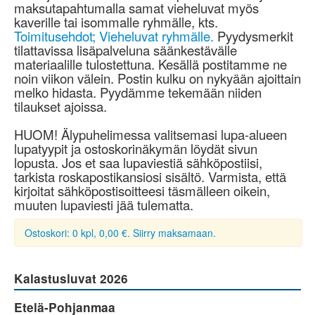
maksutapahtumalla samat vieheluvat myös
kaverille tai isommalle ryhmälle, kts.
Toimitusehdot; Vieheluvat ryhmälle.
Pyydysmerkit
tilattavissa lisäpalveluna säänkestävälle
materiaalille tulostettuna. Kesällä postitamme ne
noin viikon välein. Postin kulku on nykyään ajoittain
melko hidasta. Pyydämme tekemään niiden
tilaukset ajoissa.
HUOM! Älypuhelimessa valitsemasi lupa-alueen
lupatyypit ja ostoskorinäkymän löydät sivun
lopusta. Jos et saa lupaviestiä sähköpostiisi,
tarkista roskapostikansiosi sisältö. Varmista, että
kirjoitat sähköpostisoitteesi täsmälleen oikein,
muuten lupaviesti jää tulematta.
Ostoskori: 0 kpl, 0,00 €. Siirry maksamaan.
Kalastusluvat 2026
Etelä-Pohjanmaa