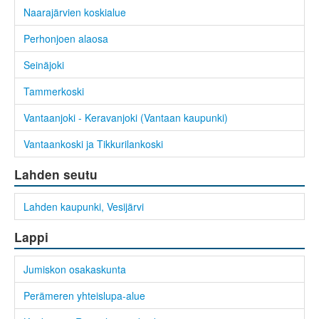
Naarajärvien koskialue
Perhonjoen alaosa
Seinäjoki
Tammerkoski
Vantaanjoki - Keravanjoki (Vantaan kaupunki)
Vantaankoski ja Tikkurilankoski
Lahden seutu
Lahden kaupunki, Vesijärvi
Lappi
Jumiskon osakaskunta
Perämeren yhteislupa-alue