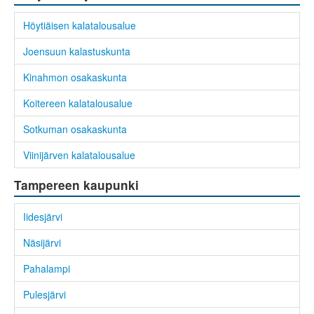
Höytiäisen kalatalousalue
Joensuun kalastuskunta
Kinahmon osakaskunta
Koitereen kalatalousalue
Sotkuman osakaskunta
Viinijärven kalatalousalue
Tampereen kaupunki
Iidesjärvi
Näsijärvi
Pahalampi
Pulesjärvi