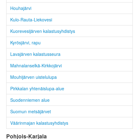
Houhajärvi
Kulo-Rauta-Liekovesi
Kuorevesijärven kalastusyhdistys
Kyrösjärvi, rapu
Lavajärven kalastusseura
Mahnalanselkä-Kirkkojärvi
Mouhijärven uistelulupa
Pirkkalan yhtenäislupa-alue
Suodenniemen alue
Suomun metsäjärvet
Väärinmajan kalastusyhdistys
Pohjois-Karjala