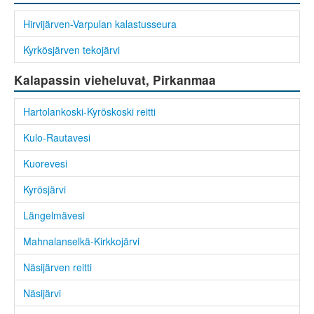
Hirvijärven-Varpulan kalastusseura
Kyrkösjärven tekojärvi
Kalapassin vieheluvat, Pirkanmaa
Hartolankoski-Kyröskoski reitti
Kulo-Rautavesi
Kuorevesi
Kyrösjärvi
Längelmävesi
Mahnalanselkä-Kirkkojärvi
Näsijärven reitti
Näsijärvi