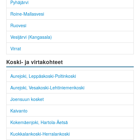
Pyhäjärvi
Roine-Mallasvesi
Ruovesi
Vesijärvi (Kangasala)
Virrat
Koski- ja virtakohteet
Aurejoki, Leppäskoski-Poltinkoski
Aurejoki, Vesakoski-Lehtiniemenkoski
Joensuun kosket
Kaivanto
Kokemäenjoki, Hartola-Äetsä
Kuokkalankoski-Herralankoski