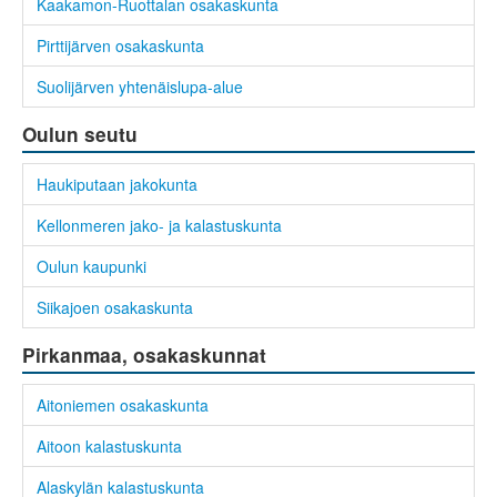
Kaakamon-Ruottalan osakaskunta
Pirttijärven osakaskunta
Suolijärven yhtenäislupa-alue
Oulun seutu
Haukiputaan jakokunta
Kellonmeren jako- ja kalastuskunta
Oulun kaupunki
Siikajoen osakaskunta
Pirkanmaa, osakaskunnat
Aitoniemen osakaskunta
Aitoon kalastuskunta
Alaskylän kalastuskunta