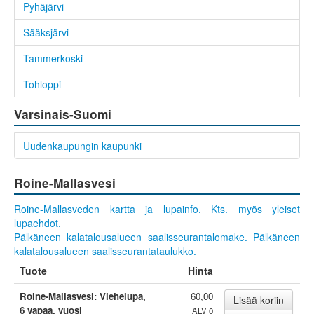
Pyhäjärvi
Sääksjärvi
Tammerkoski
Tohloppi
Varsinais-Suomi
Uudenkaupungin kaupunki
Roine-Mallasvesi
Roine-Mallasveden kartta ja lupainfo.
Kts. myös yleiset
lupaehdot.
Pälkäneen kalatalousalueen saalisseurantalomake.
Pälkäneen
kalatalousalueen saalisseurantataulukko.
Tuote
Hinta
Roine-Mallasvesi: Viehelupa,
60,00
6 vapaa, vuosi
ALV 0