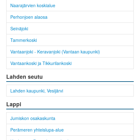
Naarajärvien koskialue
Perhonjoen alaosa
Seinäjoki
Tammerkoski
Vantaanjoki - Keravanjoki (Vantaan kaupunki)
Vantaankoski ja Tikkurilankoski
Lahden seutu
Lahden kaupunki, Vesijärvi
Lappi
Jumiskon osakaskunta
Perämeren yhteislupa-alue