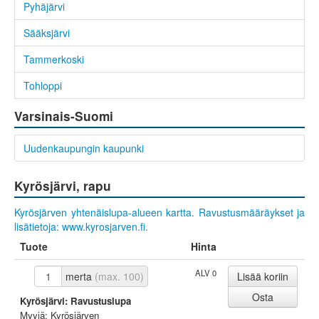
Pyhäjärvi
Sääksjärvi
Tammerkoski
Tohloppi
Varsinais-Suomi
Uudenkaupungin kaupunki
Kyrösjärvi, rapu
Kyrösjärven yhtenäislupa-alueen kartta.
Ravustusmääräykset ja
lisätietoja: www.kyrosjarven.fi.
Tuote
Hinta
ALV 0
merta
(max. 100)
Kyrösjärvi: Ravustuslupa
Myyjä: Kyrösjärven