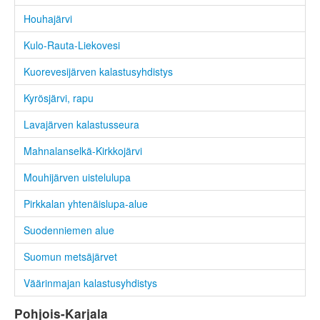
Houhajärvi
Kulo-Rauta-Liekovesi
Kuorevesijärven kalastusyhdistys
Kyrösjärvi, rapu
Lavajärven kalastusseura
Mahnalanselkä-Kirkkojärvi
Mouhijärven uistelulupa
Pirkkalan yhtenäislupa-alue
Suodenniemen alue
Suomun metsäjärvet
Väärinmajan kalastusyhdistys
Pohjois-Karjala