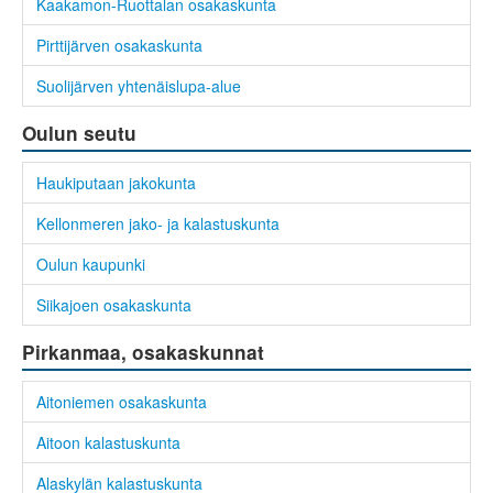
Kaakamon-Ruottalan osakaskunta
Pirttijärven osakaskunta
Suolijärven yhtenäislupa-alue
Oulun seutu
Haukiputaan jakokunta
Kellonmeren jako- ja kalastuskunta
Oulun kaupunki
Siikajoen osakaskunta
Pirkanmaa, osakaskunnat
Aitoniemen osakaskunta
Aitoon kalastuskunta
Alaskylän kalastuskunta