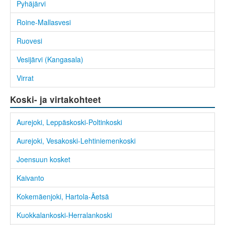
Pyhäjärvi
Roine-Mallasvesi
Ruovesi
Vesijärvi (Kangasala)
Virrat
Koski- ja virtakohteet
Aurejoki, Leppäskoski-Poltinkoski
Aurejoki, Vesakoski-Lehtiniemenkoski
Joensuun kosket
Kaivanto
Kokemäenjoki, Hartola-Äetsä
Kuokkalankoski-Herralankoski