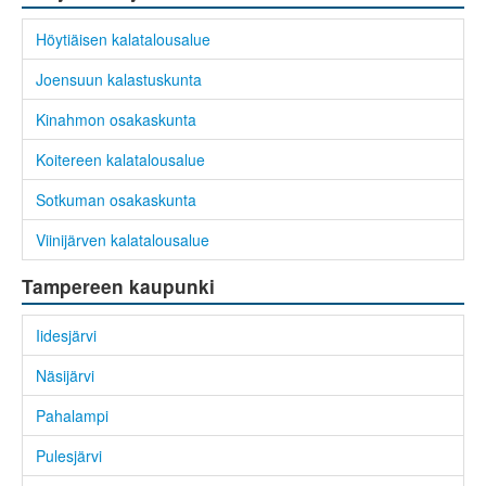
Höytiäisen kalatalousalue
Joensuun kalastuskunta
Kinahmon osakaskunta
Koitereen kalatalousalue
Sotkuman osakaskunta
Viinijärven kalatalousalue
Tampereen kaupunki
Iidesjärvi
Näsijärvi
Pahalampi
Pulesjärvi