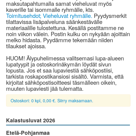
maksutapahtumalla samat vieheluvat myös
kaverille tai isommalle ryhmälle, kts.
Toimitusehdot; Vieheluvat ryhmälle.
Pyydysmerkit
tilattavissa lisäpalveluna säänkestävälle
materiaalille tulostettuna. Kesällä postitamme ne
noin viikon välein. Postin kulku on nykyään ajoittain
melko hidasta. Pyydämme tekemään niiden
tilaukset ajoissa.
HUOM! Älypuhelimessa valitsemasi lupa-alueen
lupatyypit ja ostoskorinäkymän löydät sivun
lopusta. Jos et saa lupaviestiä sähköpostiisi,
tarkista roskapostikansiosi sisältö. Varmista, että
kirjoitat sähköpostisoitteesi täsmälleen oikein,
muuten lupaviesti jää tulematta.
Ostoskori: 0 kpl, 0,00 €. Siirry maksamaan.
Kalastusluvat 2026
Etelä-Pohjanmaa