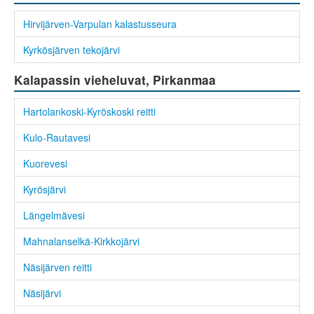
Hirvijärven-Varpulan kalastusseura
Kyrkösjärven tekojärvi
Kalapassin vieheluvat, Pirkanmaa
Hartolankoski-Kyröskoski reitti
Kulo-Rautavesi
Kuorevesi
Kyrösjärvi
Längelmävesi
Mahnalanselkä-Kirkkojärvi
Näsijärven reitti
Näsijärvi