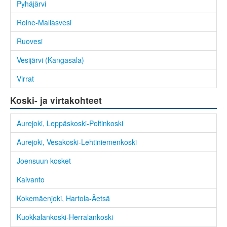
Pyhäjärvi
Roine-Mallasvesi
Ruovesi
Vesijärvi (Kangasala)
Virrat
Koski- ja virtakohteet
Aurejoki, Leppäskoski-Poltinkoski
Aurejoki, Vesakoski-Lehtiniemenkoski
Joensuun kosket
Kaivanto
Kokemäenjoki, Hartola-Äetsä
Kuokkalankoski-Herralankoski