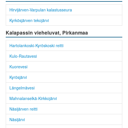
Hirvijärven-Varpulan kalastusseura
Kyrkösjärven tekojärvi
Kalapassin vieheluvat, Pirkanmaa
Hartolankoski-Kyröskoski reitti
Kulo-Rautavesi
Kuorevesi
Kyrösjärvi
Längelmävesi
Mahnalanselkä-Kirkkojärvi
Näsijärven reitti
Näsijärvi