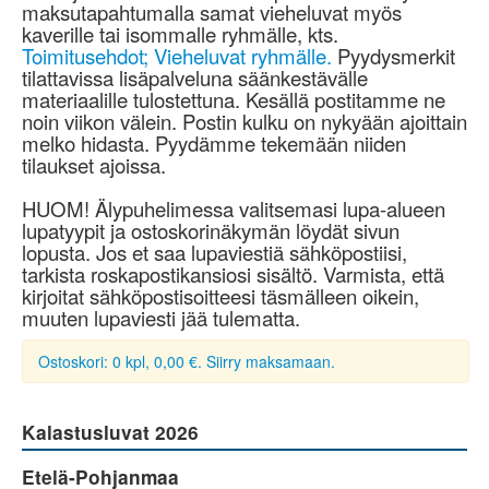
maksutapahtumalla samat vieheluvat myös
kaverille tai isommalle ryhmälle, kts.
Toimitusehdot; Vieheluvat ryhmälle.
Pyydysmerkit
tilattavissa lisäpalveluna säänkestävälle
materiaalille tulostettuna. Kesällä postitamme ne
noin viikon välein. Postin kulku on nykyään ajoittain
melko hidasta. Pyydämme tekemään niiden
tilaukset ajoissa.
HUOM! Älypuhelimessa valitsemasi lupa-alueen
lupatyypit ja ostoskorinäkymän löydät sivun
lopusta. Jos et saa lupaviestiä sähköpostiisi,
tarkista roskapostikansiosi sisältö. Varmista, että
kirjoitat sähköpostisoitteesi täsmälleen oikein,
muuten lupaviesti jää tulematta.
Ostoskori: 0 kpl, 0,00 €. Siirry maksamaan.
Kalastusluvat 2026
Etelä-Pohjanmaa