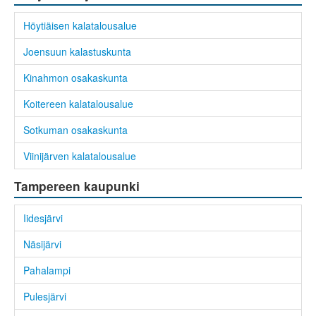
Höytiäisen kalatalousalue
Joensuun kalastuskunta
Kinahmon osakaskunta
Koitereen kalatalousalue
Sotkuman osakaskunta
Viinijärven kalatalousalue
Tampereen kaupunki
Iidesjärvi
Näsijärvi
Pahalampi
Pulesjärvi