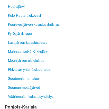
Houhajärvi
Kulo-Rauta-Liekovesi
Kuorevesijärven kalastusyhdistys
Kyrösjärvi, rapu
Lavajärven kalastusseura
Mahnalanselkä-Kirkkojärvi
Mouhijärven uistelulupa
Pirkkalan yhtenäislupa-alue
Suodenniemen alue
Suomun metsäjärvet
Väärinmajan kalastusyhdistys
Pohjois-Karjala