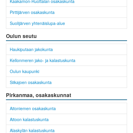
Kaakamon-Ruottalan osakaskunta
Pirttijärven osakaskunta
Suolijärven yhtenäislupa-alue
Oulun seutu
Haukiputaan jakokunta
Kellonmeren jako- ja kalastuskunta
Oulun kaupunki
Siikajoen osakaskunta
Pirkanmaa, osakaskunnat
Aitoniemen osakaskunta
Aitoon kalastuskunta
Alaskylän kalastuskunta