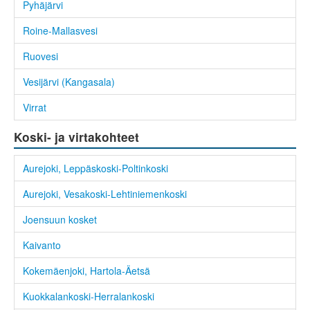
Pyhäjärvi
Roine-Mallasvesi
Ruovesi
Vesijärvi (Kangasala)
Virrat
Koski- ja virtakohteet
Aurejoki, Leppäskoski-Poltinkoski
Aurejoki, Vesakoski-Lehtiniemenkoski
Joensuun kosket
Kaivanto
Kokemäenjoki, Hartola-Äetsä
Kuokkalankoski-Herralankoski