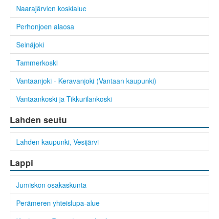
Naarajärvien koskialue
Perhonjoen alaosa
Seinäjoki
Tammerkoski
Vantaanjoki - Keravanjoki (Vantaan kaupunki)
Vantaankoski ja Tikkurilankoski
Lahden seutu
Lahden kaupunki, Vesijärvi
Lappi
Jumiskon osakaskunta
Perämeren yhteislupa-alue