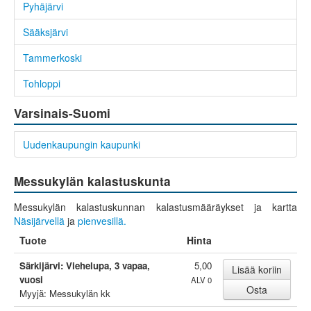
Pyhäjärvi
Sääksjärvi
Tammerkoski
Tohloppi
Varsinais-Suomi
Uudenkaupungin kaupunki
Messukylän kalastuskunta
Messukylän kalastuskunnan kalastusmääräykset ja kartta
Näsijärvellä
ja
pienvesillä.
Tuote
Hinta
Särkijärvi: Viehelupa, 3 vapaa,
5,00
vuosi
ALV 0
Myyjä: Messukylän kk