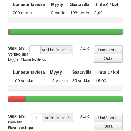
Lunastettavissa
Myyty
Saatavilla
Hinta € / kpl
200 merta
2 merta
198 merta
3,00
Särkijärvi:
ALV 0
verkko
(max. 2)
Verkkolupa
Myyjä: Messukylän kk
Lunastettavissa
Myyty
Saatavilla
Hinta € / kpl
100 verkko
15 verkko
85 verkko
15,00
Särkijärvi,
ALV 0
merta
(max. 5)
osakas:
Ravustuslupa