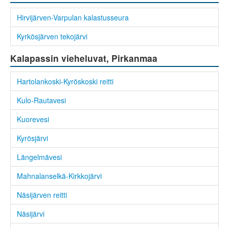
Hirvijärven-Varpulan kalastusseura
Kyrkösjärven tekojärvi
Kalapassin vieheluvat, Pirkanmaa
Hartolankoski-Kyröskoski reitti
Kulo-Rautavesi
Kuorevesi
Kyrösjärvi
Längelmävesi
Mahnalanselkä-Kirkkojärvi
Näsijärven reitti
Näsijärvi