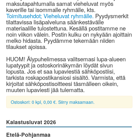
maksutapahtumalla samat vieheluvat myös
kaverille tai isommalle ryhmälle, kts.
Toimitusehdot; Vieheluvat ryhmälle.
Pyydysmerkit
tilattavissa lisäpalveluna säänkestävälle
materiaalille tulostettuna. Kesällä postitamme ne
noin viikon välein. Postin kulku on nykyään ajoittain
melko hidasta. Pyydämme tekemään niiden
tilaukset ajoissa.
HUOM! Älypuhelimessa valitsemasi lupa-alueen
lupatyypit ja ostoskorinäkymän löydät sivun
lopusta. Jos et saa lupaviestiä sähköpostiisi,
tarkista roskapostikansiosi sisältö. Varmista, että
kirjoitat sähköpostisoitteesi täsmälleen oikein,
muuten lupaviesti jää tulematta.
Ostoskori: 0 kpl, 0,00 €. Siirry maksamaan.
Kalastusluvat 2026
Etelä-Pohjanmaa