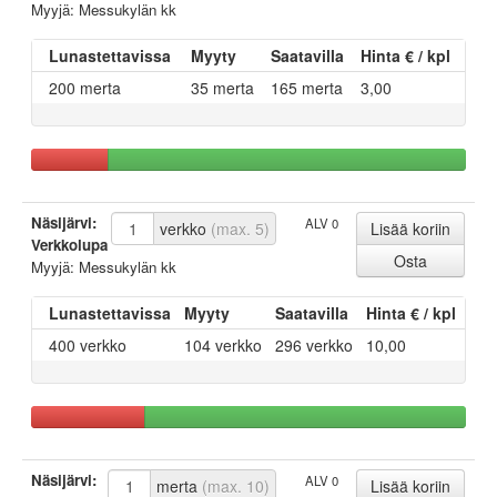
Myyjä: Messukylän kk
Lunastettavissa
Myyty
Saatavilla
Hinta € / kpl
200 merta
35 merta
165 merta
3,00
Näsijärvi:
ALV 0
verkko
(max. 5)
Verkkolupa
Myyjä: Messukylän kk
Lunastettavissa
Myyty
Saatavilla
Hinta € / kpl
400 verkko
104 verkko
296 verkko
10,00
Näsijärvi:
ALV 0
merta
(max. 10)