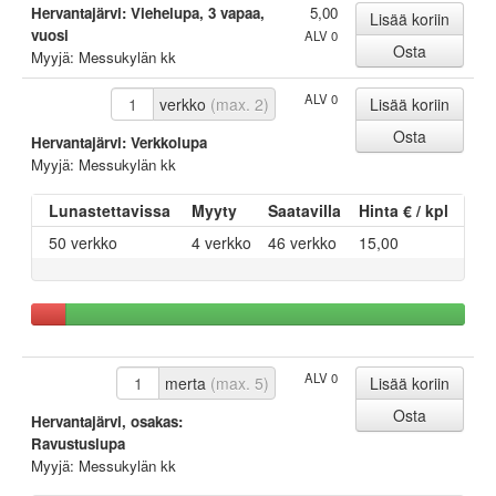
Hervantajärvi: Viehelupa, 3 vapaa,
5,00
vuosi
ALV 0
Myyjä: Messukylän kk
ALV 0
verkko
(max. 2)
Hervantajärvi: Verkkolupa
Myyjä: Messukylän kk
Lunastettavissa
Myyty
Saatavilla
Hinta € / kpl
50 verkko
4 verkko
46 verkko
15,00
ALV 0
merta
(max. 5)
Hervantajärvi, osakas:
Ravustuslupa
Myyjä: Messukylän kk