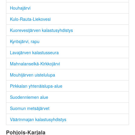
Houhajärvi
Kulo-Rauta-Liekovesi
Kuorevesijärven kalastusyhdistys
Kyrösjärvi, rapu
Lavajärven kalastusseura
Mahnalanselkä-Kirkkojärvi
Mouhijärven uistelulupa
Pirkkalan yhtenäislupa-alue
Suodenniemen alue
Suomun metsäjärvet
Väärinmajan kalastusyhdistys
Pohjois-Karjala