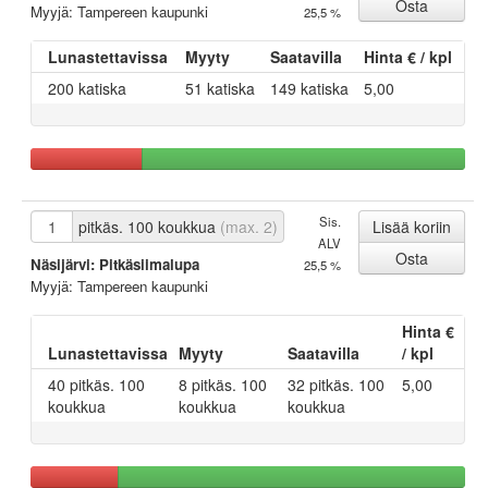
Myyjä: Tampereen kaupunki
25,5 %
Lunastettavissa
Myyty
Saatavilla
Hinta € / kpl
200 katiska
51 katiska
149 katiska
5,00
Sis.
pitkäs. 100 koukkua
(max. 2)
ALV
Näsijärvi: Pitkäsiimalupa
25,5 %
Myyjä: Tampereen kaupunki
Hinta €
Lunastettavissa
Myyty
Saatavilla
/ kpl
40 pitkäs. 100
8 pitkäs. 100
32 pitkäs. 100
5,00
koukkua
koukkua
koukkua