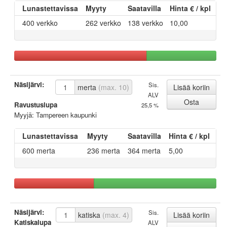
Lunastettavissa
Myyty
Saatavilla
Hinta € / kpl
400 verkko
262 verkko
138 verkko
10,00
Näsijärvi:
Sis.
merta
(max. 10)
ALV
Ravustuslupa
25,5 %
Myyjä: Tampereen kaupunki
Lunastettavissa
Myyty
Saatavilla
Hinta € / kpl
600 merta
236 merta
364 merta
5,00
Näsijärvi:
Sis.
katiska
(max. 4)
Katiskalupa
ALV