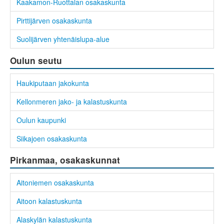
Kaakamon-Ruottalan osakaskunta
Pirttijärven osakaskunta
Suolijärven yhtenäislupa-alue
Oulun seutu
Haukiputaan jakokunta
Kellonmeren jako- ja kalastuskunta
Oulun kaupunki
Siikajoen osakaskunta
Pirkanmaa, osakaskunnat
Aitoniemen osakaskunta
Aitoon kalastuskunta
Alaskylän kalastuskunta