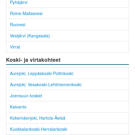
Pyhäjärvi
Roine-Mallasvesi
Ruovesi
Vesijärvi (Kangasala)
Virrat
Koski- ja virtakohteet
Aurejoki, Leppäskoski-Poltinkoski
Aurejoki, Vesakoski-Lehtiniemenkoski
Joensuun kosket
Kaivanto
Kokemäenjoki, Hartola-Äetsä
Kuokkalankoski-Herralankoski