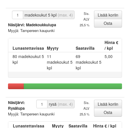
Sis.
madekoukut 5 kpl
(max. 4)
ALV
Näsijärvi: Madekoukkulupa
25,5 %
Myyjä: Tampereen kaupunki
Hinta €
Lunastettavissa
Myyty
Saatavilla
/ kpl
80 madekoukut 5
11
69
5,00
kpl
madekoukut 5
madekoukut 5
kpl
kpl
Näsijärvi:
Sis.
rysä
(max. 4)
Rysälupa
ALV
Myyjä: Tampereen kaupunki
25,5 %
Lunastettavissa
Myyty
Saatavilla
Hinta € / kpl