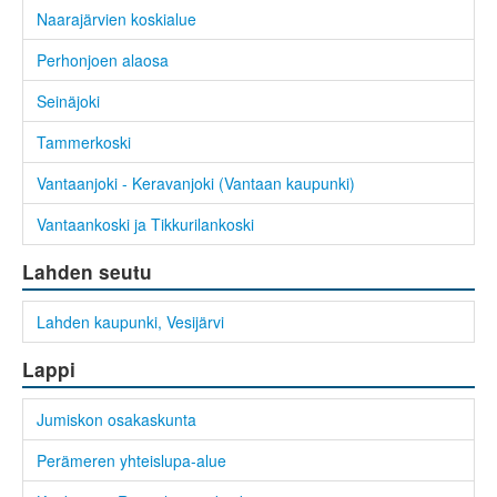
Naarajärvien koskialue
Perhonjoen alaosa
Seinäjoki
Tammerkoski
Vantaanjoki - Keravanjoki (Vantaan kaupunki)
Vantaankoski ja Tikkurilankoski
Lahden seutu
Lahden kaupunki, Vesijärvi
Lappi
Jumiskon osakaskunta
Perämeren yhteislupa-alue