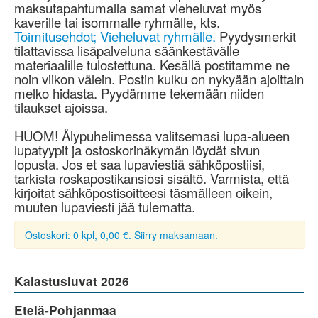
maksutapahtumalla samat vieheluvat myös
kaverille tai isommalle ryhmälle, kts.
Toimitusehdot; Vieheluvat ryhmälle.
Pyydysmerkit
tilattavissa lisäpalveluna säänkestävälle
materiaalille tulostettuna. Kesällä postitamme ne
noin viikon välein. Postin kulku on nykyään ajoittain
melko hidasta. Pyydämme tekemään niiden
tilaukset ajoissa.
HUOM! Älypuhelimessa valitsemasi lupa-alueen
lupatyypit ja ostoskorinäkymän löydät sivun
lopusta. Jos et saa lupaviestiä sähköpostiisi,
tarkista roskapostikansiosi sisältö. Varmista, että
kirjoitat sähköpostisoitteesi täsmälleen oikein,
muuten lupaviesti jää tulematta.
Ostoskori: 0 kpl, 0,00 €. Siirry maksamaan.
Kalastusluvat 2026
Etelä-Pohjanmaa