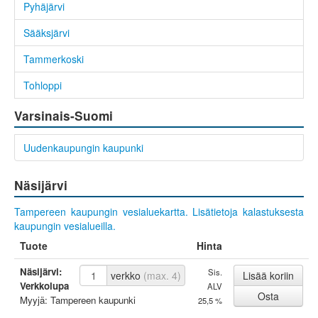
Pyhäjärvi
Sääksjärvi
Tammerkoski
Tohloppi
Varsinais-Suomi
Uudenkaupungin kaupunki
Näsijärvi
Tampereen kaupungin vesialuekartta.
Lisätietoja kalastuksesta
kaupungin vesialueilla.
Tuote
Hinta
Näsijärvi:
Sis.
verkko
(max. 4)
Verkkolupa
ALV
Myyjä: Tampereen kaupunki
25,5 %