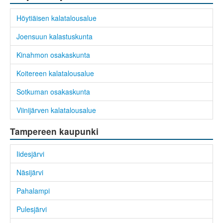
Höytiäisen kalatalousalue
Joensuun kalastuskunta
Kinahmon osakaskunta
Koitereen kalatalousalue
Sotkuman osakaskunta
Viinijärven kalatalousalue
Tampereen kaupunki
Iidesjärvi
Näsijärvi
Pahalampi
Pulesjärvi