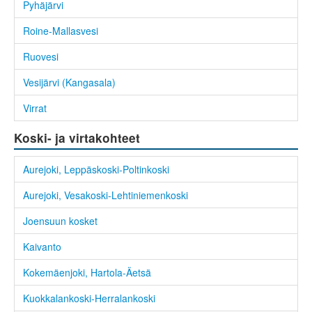
Pyhäjärvi
Roine-Mallasvesi
Ruovesi
Vesijärvi (Kangasala)
Virrat
Koski- ja virtakohteet
Aurejoki, Leppäskoski-Poltinkoski
Aurejoki, Vesakoski-Lehtiniemenkoski
Joensuun kosket
Kaivanto
Kokemäenjoki, Hartola-Äetsä
Kuokkalankoski-Herralankoski