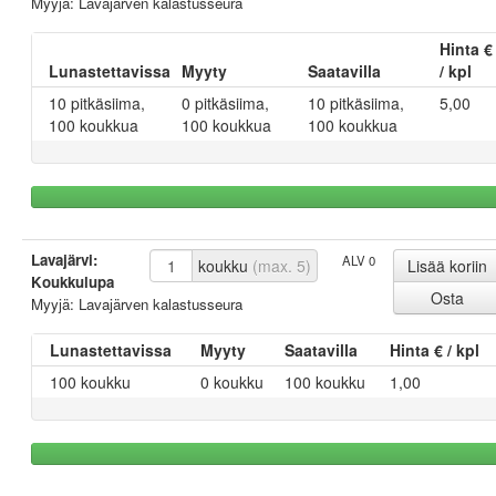
Myyjä: Lavajärven kalastusseura
Hinta €
Lunastettavissa
Myyty
Saatavilla
/ kpl
10 pitkäsiima,
0 pitkäsiima,
10 pitkäsiima,
5,00
100 koukkua
100 koukkua
100 koukkua
Lavajärvi:
ALV 0
koukku
(max. 5)
Koukkulupa
Myyjä: Lavajärven kalastusseura
Lunastettavissa
Myyty
Saatavilla
Hinta € / kpl
100 koukku
0 koukku
100 koukku
1,00