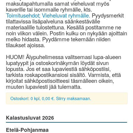
maksutapahtumalla samat vieheluvat myös
kaverille tai isommalle ryhmälle, kts.
Toimitusehdot; Vieheluvat ryhmälle.
Pyydysmerkit
tilattavissa lisäpalveluna säänkestävälle
materiaalille tulostettuna. Kesällä postitamme ne
noin viikon välein. Postin kulku on nykyään ajoittain
melko hidasta. Pyydämme tekemään niiden
tilaukset ajoissa.
HUOM! Älypuhelimessa valitsemasi lupa-alueen
lupatyypit ja ostoskorinäkymän löydät sivun
lopusta. Jos et saa lupaviestiä sähköpostiisi,
tarkista roskapostikansiosi sisältö. Varmista, että
kirjoitat sähköpostisoitteesi täsmälleen oikein,
muuten lupaviesti jää tulematta.
Ostoskori: 0 kpl, 0,00 €. Siirry maksamaan.
Kalastusluvat 2026
Etelä-Pohjanmaa