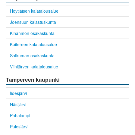
Höytiäisen kalatalousalue
Joensuun kalastuskunta
Kinahmon osakaskunta
Koitereen kalatalousalue
Sotkuman osakaskunta
Viinijärven kalatalousalue
Tampereen kaupunki
Iidesjärvi
Näsijärvi
Pahalampi
Pulesjärvi