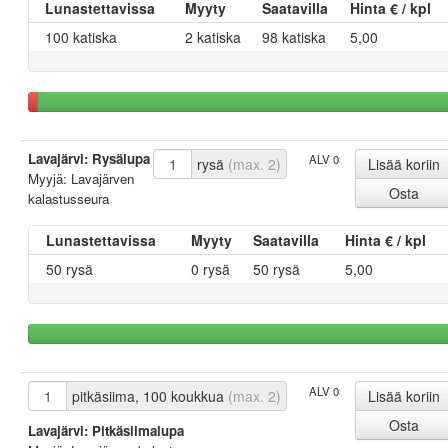
Lunastettavissa
Myyty
Saatavilla
Hinta € / kpl
100 katiska
2 katiska
98 katiska
5,00
Lavajärvi: Rysälupa
ALV 0
rysä
(max. 2)
Myyjä: Lavajärven
kalastusseura
Lunastettavissa
Myyty
Saatavilla
Hinta € / kpl
50 rysä
0 rysä
50 rysä
5,00
ALV 0
pitkäsiima, 100 koukkua
(max. 2)
Lavajärvi: Pitkäsiimalupa