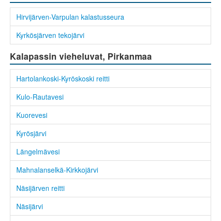
Hirvijärven-Varpulan kalastusseura
Kyrkösjärven tekojärvi
Kalapassin vieheluvat, Pirkanmaa
Hartolankoski-Kyröskoski reitti
Kulo-Rautavesi
Kuorevesi
Kyrösjärvi
Längelmävesi
Mahnalanselkä-Kirkkojärvi
Näsijärven reitti
Näsijärvi