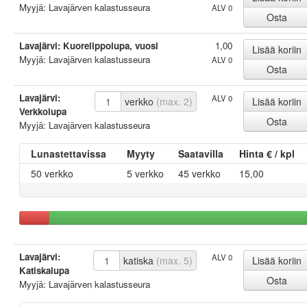
Myyjä: Lavajärven kalastusseura
ALV 0
Lavajärvi: Kuorelippolupa, vuosi
1,00
Myyjä: Lavajärven kalastusseura
ALV 0
Lavajärvi:
ALV 0
verkko
(max. 2)
Verkkolupa
Myyjä: Lavajärven kalastusseura
Lunastettavissa
Myyty
Saatavilla
Hinta € / kpl
50 verkko
5 verkko
45 verkko
15,00
Lavajärvi:
ALV 0
katiska
(max. 5)
Katiskalupa
Myyjä: Lavajärven kalastusseura