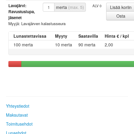
Lavajärvi:
ALV 0
merta
(max. 5)
Ravustuslupa,
jäsenet
Myyjä: Lavajärven kalastusseura
Lunastettavissa
Myyty
Saatavilla
Hinta € / kpl
100 merta
10 merta
90 merta
2,00
Yhteystiedot
Maksutavat
Toimitusehdot
Lupaehdot