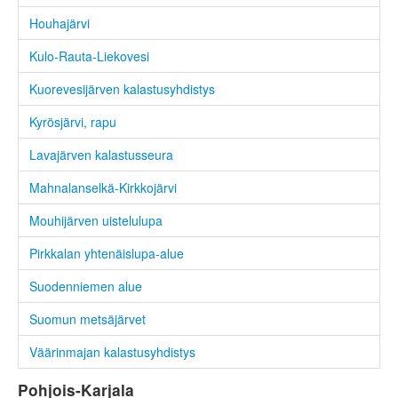
Houhajärvi
Kulo-Rauta-Liekovesi
Kuorevesijärven kalastusyhdistys
Kyrösjärvi, rapu
Lavajärven kalastusseura
Mahnalanselkä-Kirkkojärvi
Mouhijärven uistelulupa
Pirkkalan yhtenäislupa-alue
Suodenniemen alue
Suomun metsäjärvet
Väärinmajan kalastusyhdistys
Pohjois-Karjala