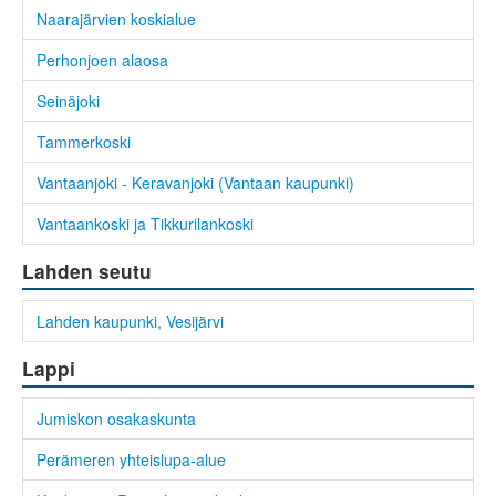
Naarajärvien koskialue
Perhonjoen alaosa
Seinäjoki
Tammerkoski
Vantaanjoki - Keravanjoki (Vantaan kaupunki)
Vantaankoski ja Tikkurilankoski
Lahden seutu
Lahden kaupunki, Vesijärvi
Lappi
Jumiskon osakaskunta
Perämeren yhteislupa-alue