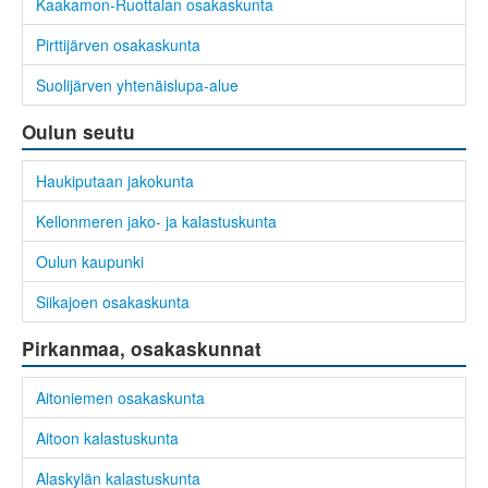
Kaakamon-Ruottalan osakaskunta
Pirttijärven osakaskunta
Suolijärven yhtenäislupa-alue
Oulun seutu
Haukiputaan jakokunta
Kellonmeren jako- ja kalastuskunta
Oulun kaupunki
Siikajoen osakaskunta
Pirkanmaa, osakaskunnat
Aitoniemen osakaskunta
Aitoon kalastuskunta
Alaskylän kalastuskunta