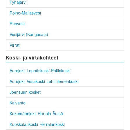
Pyhäjärvi
Roine-Mallasvesi
Ruovesi
Vesijärvi (Kangasala)
Virrat
Koski- ja virtakohteet
Aurejoki, Leppäskoski-Poltinkoski
Aurejoki, Vesakoski-Lehtiniemenkoski
Joensuun kosket
Kaivanto
Kokemäenjoki, Hartola-Äetsä
Kuokkalankoski-Herralankoski