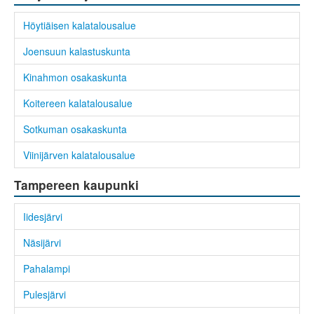
Höytiäisen kalatalousalue
Joensuun kalastuskunta
Kinahmon osakaskunta
Koitereen kalatalousalue
Sotkuman osakaskunta
Viinijärven kalatalousalue
Tampereen kaupunki
Iidesjärvi
Näsijärvi
Pahalampi
Pulesjärvi