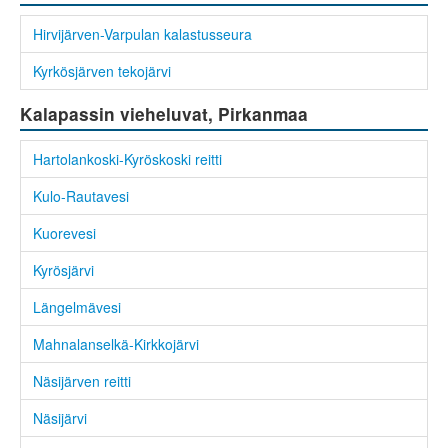
Hirvijärven-Varpulan kalastusseura
Kyrkösjärven tekojärvi
Kalapassin vieheluvat, Pirkanmaa
Hartolankoski-Kyröskoski reitti
Kulo-Rautavesi
Kuorevesi
Kyrösjärvi
Längelmävesi
Mahnalanselkä-Kirkkojärvi
Näsijärven reitti
Näsijärvi