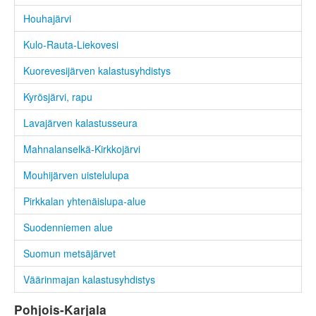
Houhajärvi
Kulo-Rauta-Liekovesi
Kuorevesijärven kalastusyhdistys
Kyrösjärvi, rapu
Lavajärven kalastusseura
Mahnalanselkä-Kirkkojärvi
Mouhijärven uistelulupa
Pirkkalan yhtenäislupa-alue
Suodenniemen alue
Suomun metsäjärvet
Väärinmajan kalastusyhdistys
Pohjois-Karjala