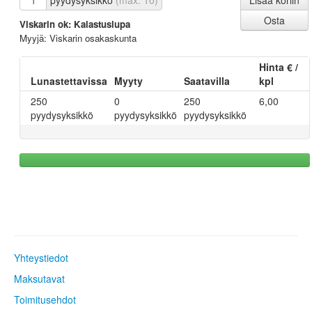
pyydysyksikkö
(max. 10)
Viskarin ok: Kalastuslupa
Myyjä: Viskarin osakaskunta
Hinta € /
Lunastettavissa
Myyty
Saatavilla
kpl
250
0
250
6,00
pyydysyksikkö
pyydysyksikkö
pyydysyksikkö
Yhteystiedot
Maksutavat
Toimitusehdot