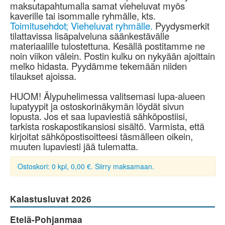
maksutapahtumalla samat vieheluvat myös
kaverille tai isommalle ryhmälle, kts.
Toimitusehdot; Vieheluvat ryhmälle.
Pyydysmerkit
tilattavissa lisäpalveluna säänkestävälle
materiaalille tulostettuna. Kesällä postitamme ne
noin viikon välein. Postin kulku on nykyään ajoittain
melko hidasta. Pyydämme tekemään niiden
tilaukset ajoissa.
HUOM! Älypuhelimessa valitsemasi lupa-alueen
lupatyypit ja ostoskorinäkymän löydät sivun
lopusta. Jos et saa lupaviestiä sähköpostiisi,
tarkista roskapostikansiosi sisältö. Varmista, että
kirjoitat sähköpostisoitteesi täsmälleen oikein,
muuten lupaviesti jää tulematta.
Ostoskori: 0 kpl, 0,00 €. Siirry maksamaan.
Kalastusluvat 2026
Etelä-Pohjanmaa