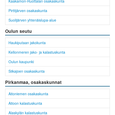
Kaakamon-Ruottalan osakaskunta
Pirttijärven osakaskunta
Suolijärven yhtenäislupa-alue
Oulun seutu
Haukiputaan jakokunta
Kellonmeren jako- ja kalastuskunta
Oulun kaupunki
Siikajoen osakaskunta
Pirkanmaa, osakaskunnat
Aitoniemen osakaskunta
Aitoon kalastuskunta
Alaskylän kalastuskunta