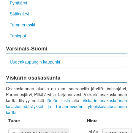
Pyhäjärvi
Sääksjärvi
Tammerkoski
Tohloppi
Varsinais-Suomi
Uudenkaupungin kaupunki
Viskarin osakaskunta
Osakaskunnan alueita on mm. seuraavilla järvillä: Vehkajärvi,
Parannesjärvi, Pitkäjärvi ja Tarjannevesi. Viskarin osakaskunnan
kartta löytyy netistä
tämän linkin
alta.
Viskarin osakaskunnan
kalastusmääräykset ja Tarjanneveden yhteiskalastusalueen
kartta
Tuote
Hinta
ALV 0