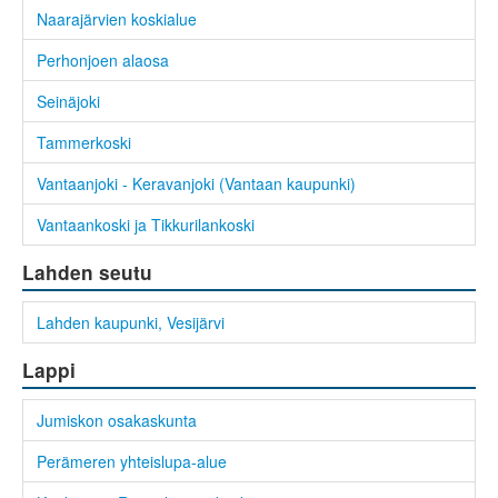
Naarajärvien koskialue
Perhonjoen alaosa
Seinäjoki
Tammerkoski
Vantaanjoki - Keravanjoki (Vantaan kaupunki)
Vantaankoski ja Tikkurilankoski
Lahden seutu
Lahden kaupunki, Vesijärvi
Lappi
Jumiskon osakaskunta
Perämeren yhteislupa-alue