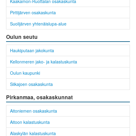
Kaakamon-Ruottalan osakaskunta
Pirttijärven osakaskunta
Suolijärven yhtenäislupa-alue
Oulun seutu
Haukiputaan jakokunta
Kellonmeren jako- ja kalastuskunta
Oulun kaupunki
Siikajoen osakaskunta
Pirkanmaa, osakaskunnat
Aitoniemen osakaskunta
Aitoon kalastuskunta
Alaskylän kalastuskunta