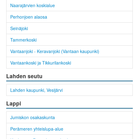
Naarajärvien koskialue
Perhonjoen alaosa
Seinäjoki
Tammerkoski
Vantaanjoki - Keravanjoki (Vantaan kaupunki)
Vantaankoski ja Tikkurilankoski
Lahden seutu
Lahden kaupunki, Vesijärvi
Lappi
Jumiskon osakaskunta
Perämeren yhteislupa-alue