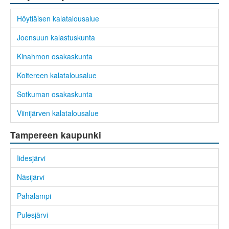
Höytiäisen kalatalousalue
Joensuun kalastuskunta
Kinahmon osakaskunta
Koitereen kalatalousalue
Sotkuman osakaskunta
Viinijärven kalatalousalue
Tampereen kaupunki
Iidesjärvi
Näsijärvi
Pahalampi
Pulesjärvi