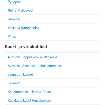
Pyhäjärvi
Roine-Mallasvesi
Ruovesi
Vesijärvi (Kangasala)
Virrat
Koski- ja virtakohteet
Aurejoki, Leppäskoski-Poltinkoski
Aurejoki, Vesakoski-Lehtiniemenkoski
Joensuun kosket
Kaivanto
Kokemäenjoki, Hartola-Äetsä
Kuokkalankoski-Herralankoski