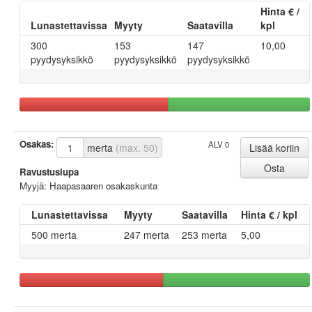
Hinta € /
Lunastettavissa
Myyty
Saatavilla
kpl
300
153
147
10,00
pyydysyksikkö
pyydysyksikkö
pyydysyksikkö
Osakas:
ALV 0
merta
(max. 50)
Ravustuslupa
Myyjä: Haapasaaren osakaskunta
Lunastettavissa
Myyty
Saatavilla
Hinta € / kpl
500 merta
247 merta
253 merta
5,00