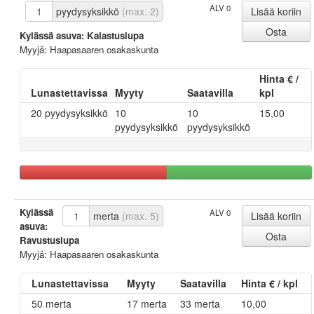
ALV 0
pyydysyksikkö
(max. 2)
Kylässä asuva: Kalastuslupa
Myyjä: Haapasaaren osakaskunta
Hinta € /
Lunastettavissa
Myyty
Saatavilla
kpl
20 pyydysyksikkö
10
10
15,00
pyydysyksikkö
pyydysyksikkö
Kylässä
ALV 0
merta
(max. 5)
asuva:
Ravustuslupa
Myyjä: Haapasaaren osakaskunta
Lunastettavissa
Myyty
Saatavilla
Hinta € / kpl
50 merta
17 merta
33 merta
10,00