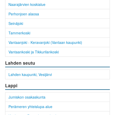
Naarajärvien koskialue
Perhonjoen alaosa
Seinäjoki
Tammerkoski
Vantaanjoki - Keravanjoki (Vantaan kaupunki)
Vantaankoski ja Tikkurilankoski
Lahden seutu
Lahden kaupunki, Vesijärvi
Lappi
Jumiskon osakaskunta
Perämeren yhteislupa-alue