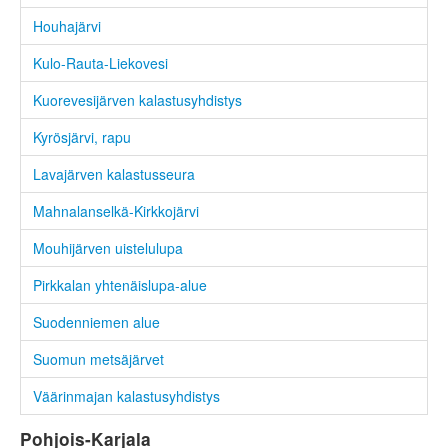
Houhajärvi
Kulo-Rauta-Liekovesi
Kuorevesijärven kalastusyhdistys
Kyrösjärvi, rapu
Lavajärven kalastusseura
Mahnalanselkä-Kirkkojärvi
Mouhijärven uistelulupa
Pirkkalan yhtenäislupa-alue
Suodenniemen alue
Suomun metsäjärvet
Väärinmajan kalastusyhdistys
Pohjois-Karjala