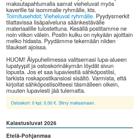
maksutapahtumalla samat vieheluvat myös
kaverille tai isommalle ryhmälle, kts.
Toimitusehdot; Vieheluvat ryhmälle.
Pyydysmerkit
tilattavissa lisäpalveluna säänkestävälle
materiaalille tulostettuna. Kesällä postitamme ne
noin viikon välein. Postin kulku on nykyään ajoittain
melko hidasta. Pyydämme tekemään niiden
tilaukset ajoissa.
HUOM! Älypuhelimessa valitsemasi lupa-alueen
lupatyypit ja ostoskorinäkymän löydät sivun
lopusta. Jos et saa lupaviestiä sähköpostiisi,
tarkista roskapostikansiosi sisältö. Varmista, että
kirjoitat sähköpostisoitteesi täsmälleen oikein,
muuten lupaviesti jää tulematta.
Ostoskori: 0 kpl, 0,00 €. Siirry maksamaan.
Kalastusluvat 2026
Etelä-Pohjanmaa