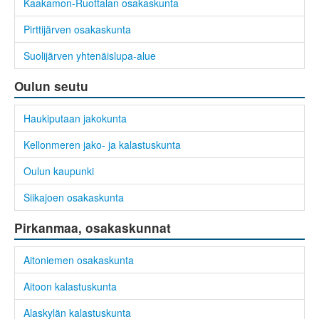
Kaakamon-Ruottalan osakaskunta
Pirttijärven osakaskunta
Suolijärven yhtenäislupa-alue
Oulun seutu
Haukiputaan jakokunta
Kellonmeren jako- ja kalastuskunta
Oulun kaupunki
Siikajoen osakaskunta
Pirkanmaa, osakaskunnat
Aitoniemen osakaskunta
Aitoon kalastuskunta
Alaskylän kalastuskunta