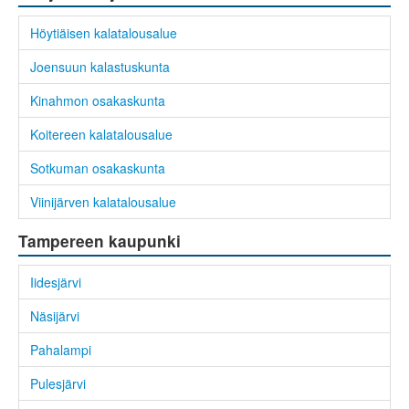
Höytiäisen kalatalousalue
Joensuun kalastuskunta
Kinahmon osakaskunta
Koitereen kalatalousalue
Sotkuman osakaskunta
Viinijärven kalatalousalue
Tampereen kaupunki
Iidesjärvi
Näsijärvi
Pahalampi
Pulesjärvi