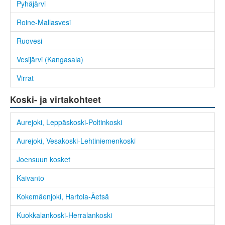
Pyhäjärvi
Roine-Mallasvesi
Ruovesi
Vesijärvi (Kangasala)
Virrat
Koski- ja virtakohteet
Aurejoki, Leppäskoski-Poltinkoski
Aurejoki, Vesakoski-Lehtiniemenkoski
Joensuun kosket
Kaivanto
Kokemäenjoki, Hartola-Äetsä
Kuokkalankoski-Herralankoski