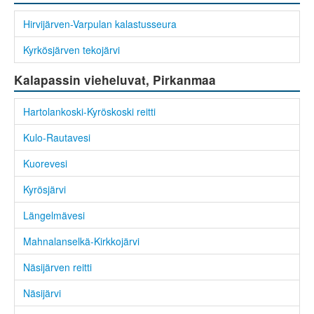
Hirvijärven-Varpulan kalastusseura
Kyrkösjärven tekojärvi
Kalapassin vieheluvat, Pirkanmaa
Hartolankoski-Kyröskoski reitti
Kulo-Rautavesi
Kuorevesi
Kyrösjärvi
Längelmävesi
Mahnalanselkä-Kirkkojärvi
Näsijärven reitti
Näsijärvi