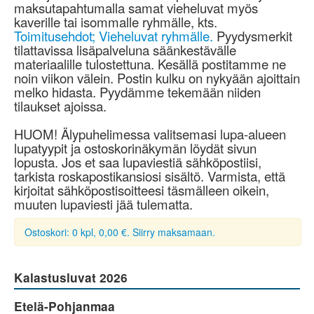
maksutapahtumalla samat vieheluvat myös
kaverille tai isommalle ryhmälle, kts.
Toimitusehdot; Vieheluvat ryhmälle.
Pyydysmerkit
tilattavissa lisäpalveluna säänkestävälle
materiaalille tulostettuna. Kesällä postitamme ne
noin viikon välein. Postin kulku on nykyään ajoittain
melko hidasta. Pyydämme tekemään niiden
tilaukset ajoissa.
HUOM! Älypuhelimessa valitsemasi lupa-alueen
lupatyypit ja ostoskorinäkymän löydät sivun
lopusta. Jos et saa lupaviestiä sähköpostiisi,
tarkista roskapostikansiosi sisältö. Varmista, että
kirjoitat sähköpostisoitteesi täsmälleen oikein,
muuten lupaviesti jää tulematta.
Ostoskori: 0 kpl, 0,00 €. Siirry maksamaan.
Kalastusluvat 2026
Etelä-Pohjanmaa