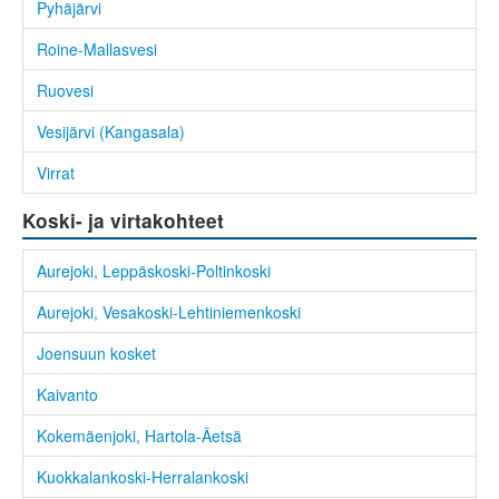
Pyhäjärvi
Roine-Mallasvesi
Ruovesi
Vesijärvi (Kangasala)
Virrat
Koski- ja virtakohteet
Aurejoki, Leppäskoski-Poltinkoski
Aurejoki, Vesakoski-Lehtiniemenkoski
Joensuun kosket
Kaivanto
Kokemäenjoki, Hartola-Äetsä
Kuokkalankoski-Herralankoski