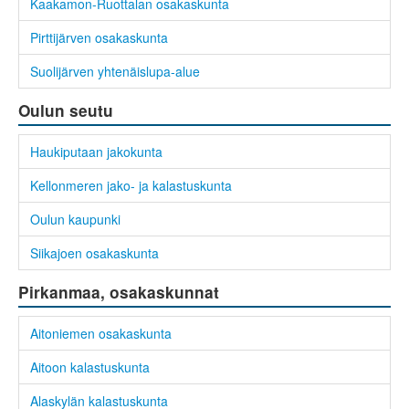
Kaakamon-Ruottalan osakaskunta
Pirttijärven osakaskunta
Suolijärven yhtenäislupa-alue
Oulun seutu
Haukiputaan jakokunta
Kellonmeren jako- ja kalastuskunta
Oulun kaupunki
Siikajoen osakaskunta
Pirkanmaa, osakaskunnat
Aitoniemen osakaskunta
Aitoon kalastuskunta
Alaskylän kalastuskunta