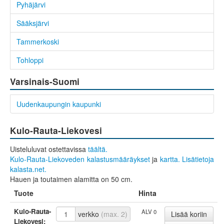
Pyhäjärvi
Sääksjärvi
Tammerkoski
Tohloppi
Varsinais-Suomi
Uudenkaupungin kaupunki
Kulo-Rauta-Liekovesi
Uisteluluvat ostettavissa
täältä.
Kulo-Rauta-Liekoveden kalastusmääräykset
ja
kartta.
Lisätietoja
kalasta.net.
Hauen ja toutaimen alamitta on 50 cm.
Tuote
Hinta
Kulo-Rauta-
ALV 0
verkko
(max. 2)
Liekovesi: