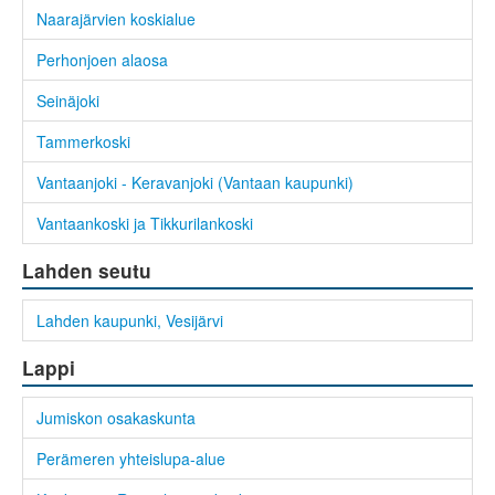
Naarajärvien koskialue
Perhonjoen alaosa
Seinäjoki
Tammerkoski
Vantaanjoki - Keravanjoki (Vantaan kaupunki)
Vantaankoski ja Tikkurilankoski
Lahden seutu
Lahden kaupunki, Vesijärvi
Lappi
Jumiskon osakaskunta
Perämeren yhteislupa-alue