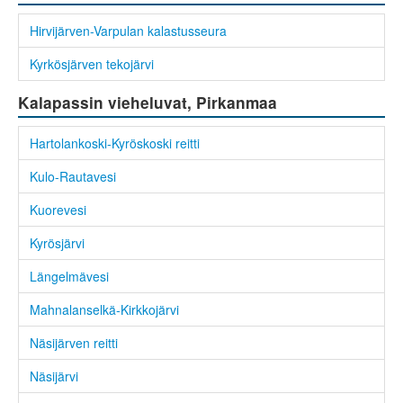
Hirvijärven-Varpulan kalastusseura
Kyrkösjärven tekojärvi
Kalapassin vieheluvat, Pirkanmaa
Hartolankoski-Kyröskoski reitti
Kulo-Rautavesi
Kuorevesi
Kyrösjärvi
Längelmävesi
Mahnalanselkä-Kirkkojärvi
Näsijärven reitti
Näsijärvi