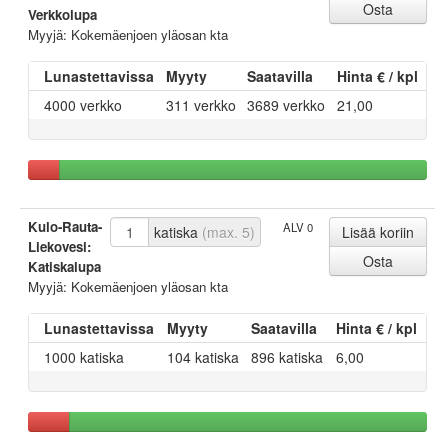
Verkkolupa
Myyjä: Kokemäenjoen yläosan kta
Lunastettavissa
Myyty
Saatavilla
Hinta € / kpl
4000 verkko
311 verkko
3689 verkko
21,00
Kulo-Rauta-
ALV 0
katiska
(max. 5)
Liekovesi:
Katiskalupa
Myyjä: Kokemäenjoen yläosan kta
Lunastettavissa
Myyty
Saatavilla
Hinta € / kpl
1000 katiska
104 katiska
896 katiska
6,00