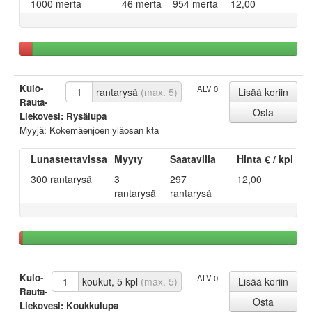
1000 merta
46 merta
954 merta
12,00
Kulo-
ALV 0
rantarysä
(max. 5)
Rauta-
Liekovesi: Rysälupa
Myyjä: Kokemäenjoen yläosan kta
Lunastettavissa
Myyty
Saatavilla
Hinta € / kpl
300 rantarysä
3
297
12,00
rantarysä
rantarysä
Kulo-
ALV 0
koukut, 5 kpl
(max. 5)
Rauta-
Liekovesi: Koukkulupa