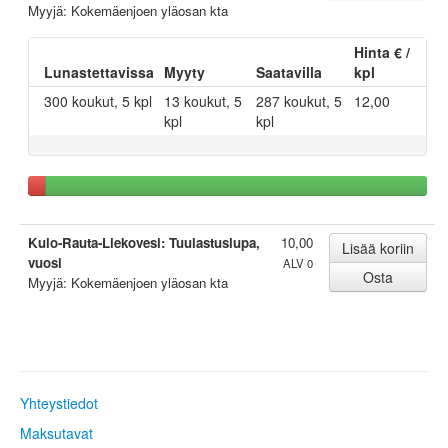
Myyjä: Kokemäenjoen yläosan kta
Hinta € /
Lunastettavissa
Myyty
Saatavilla
kpl
300 koukut, 5 kpl
13 koukut, 5
287 koukut, 5
12,00
kpl
kpl
Kulo-Rauta-Liekovesi: Tuulastuslupa,
10,00
vuosi
ALV 0
Myyjä: Kokemäenjoen yläosan kta
Yhteystiedot
Maksutavat