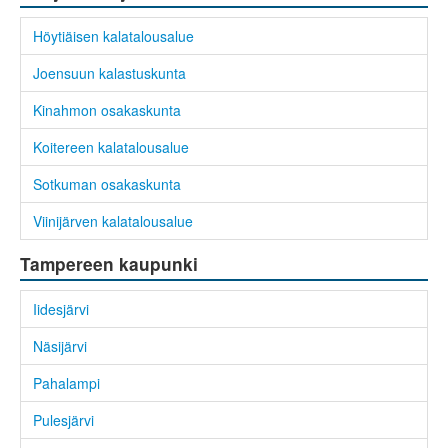
Höytiäisen kalatalousalue
Joensuun kalastuskunta
Kinahmon osakaskunta
Koitereen kalatalousalue
Sotkuman osakaskunta
Viinijärven kalatalousalue
Tampereen kaupunki
Iidesjärvi
Näsijärvi
Pahalampi
Pulesjärvi