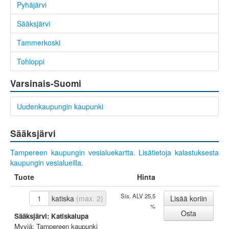
Pyhäjärvi
Sääksjärvi
Tammerkoski
Tohloppi
Varsinais-Suomi
Uudenkaupungin kaupunki
Sääksjärvi
Tampereen kaupungin vesialuekartta.
Lisätietoja kalastuksesta
kaupungin vesialueilla.
Tuote
Hinta
Sis. ALV 25,5
katiska
(max. 2)
%
Sääksjärvi: Katiskalupa
Myyjä: Tampereen kaupunki