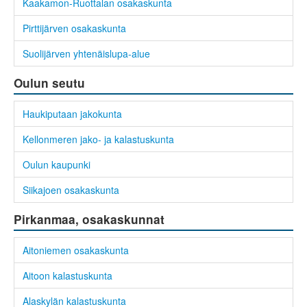
Kaakamon-Ruottalan osakaskunta
Pirttijärven osakaskunta
Suolijärven yhtenäislupa-alue
Oulun seutu
Haukiputaan jakokunta
Kellonmeren jako- ja kalastuskunta
Oulun kaupunki
Siikajoen osakaskunta
Pirkanmaa, osakaskunnat
Aitoniemen osakaskunta
Aitoon kalastuskunta
Alaskylän kalastuskunta