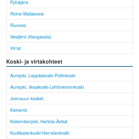
Pyhäjärvi
Roine-Mallasvesi
Ruovesi
Vesijärvi (Kangasala)
Virrat
Koski- ja virtakohteet
Aurejoki, Leppäskoski-Poltinkoski
Aurejoki, Vesakoski-Lehtiniemenkoski
Joensuun kosket
Kaivanto
Kokemäenjoki, Hartola-Äetsä
Kuokkalankoski-Herralankoski