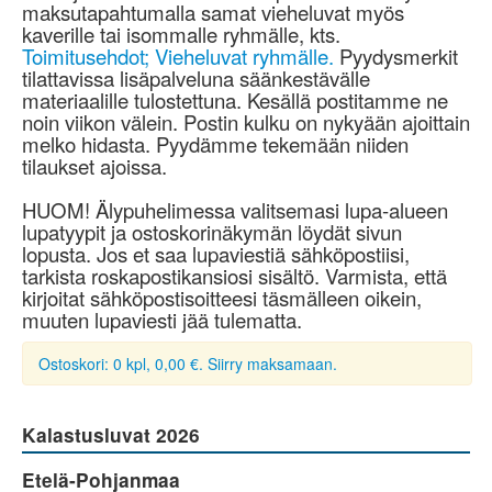
maksutapahtumalla samat vieheluvat myös
kaverille tai isommalle ryhmälle, kts.
Toimitusehdot; Vieheluvat ryhmälle.
Pyydysmerkit
tilattavissa lisäpalveluna säänkestävälle
materiaalille tulostettuna. Kesällä postitamme ne
noin viikon välein. Postin kulku on nykyään ajoittain
melko hidasta. Pyydämme tekemään niiden
tilaukset ajoissa.
HUOM! Älypuhelimessa valitsemasi lupa-alueen
lupatyypit ja ostoskorinäkymän löydät sivun
lopusta. Jos et saa lupaviestiä sähköpostiisi,
tarkista roskapostikansiosi sisältö. Varmista, että
kirjoitat sähköpostisoitteesi täsmälleen oikein,
muuten lupaviesti jää tulematta.
Ostoskori: 0 kpl, 0,00 €. Siirry maksamaan.
Kalastusluvat 2026
Etelä-Pohjanmaa