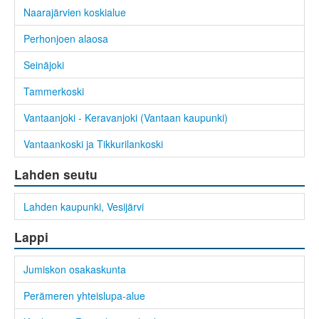
Naarajärvien koskialue
Perhonjoen alaosa
Seinäjoki
Tammerkoski
Vantaanjoki - Keravanjoki (Vantaan kaupunki)
Vantaankoski ja Tikkurilankoski
Lahden seutu
Lahden kaupunki, Vesijärvi
Lappi
Jumiskon osakaskunta
Perämeren yhteislupa-alue