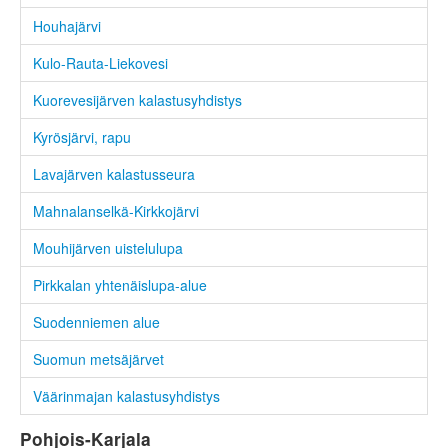
Houhajärvi
Kulo-Rauta-Liekovesi
Kuorevesijärven kalastusyhdistys
Kyrösjärvi, rapu
Lavajärven kalastusseura
Mahnalanselkä-Kirkkojärvi
Mouhijärven uistelulupa
Pirkkalan yhtenäislupa-alue
Suodenniemen alue
Suomun metsäjärvet
Väärinmajan kalastusyhdistys
Pohjois-Karjala