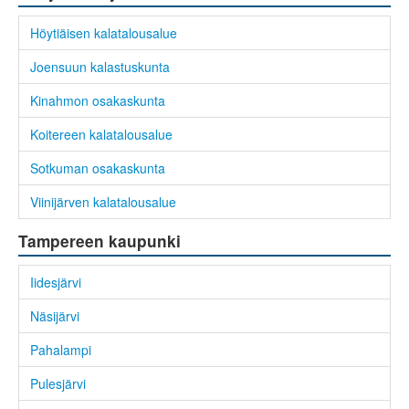
Höytiäisen kalatalousalue
Joensuun kalastuskunta
Kinahmon osakaskunta
Koitereen kalatalousalue
Sotkuman osakaskunta
Viinijärven kalatalousalue
Tampereen kaupunki
Iidesjärvi
Näsijärvi
Pahalampi
Pulesjärvi