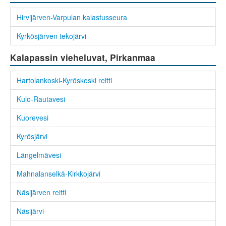
Hirvijärven-Varpulan kalastusseura
Kyrkösjärven tekojärvi
Kalapassin vieheluvat, Pirkanmaa
Hartolankoski-Kyröskoski reitti
Kulo-Rautavesi
Kuorevesi
Kyrösjärvi
Längelmävesi
Mahnalanselkä-Kirkkojärvi
Näsijärven reitti
Näsijärvi