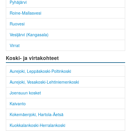
Pyhäjärvi
Roine-Mallasvesi
Ruovesi
Vesijärvi (Kangasala)
Virrat
Koski- ja virtakohteet
Aurejoki, Leppäskoski-Poltinkoski
Aurejoki, Vesakoski-Lehtiniemenkoski
Joensuun kosket
Kaivanto
Kokemäenjoki, Hartola-Äetsä
Kuokkalankoski-Herralankoski