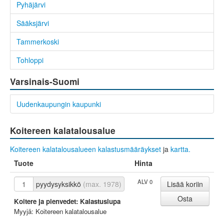
Pyhäjärvi
Sääksjärvi
Tammerkoski
Tohloppi
Varsinais-Suomi
Uudenkaupungin kaupunki
Koitereen kalatalousalue
Koitereen kalatalousalueen kalastusmääräykset
ja
kartta.
Tuote
Hinta
ALV 0
pyydysyksikkö
(max. 1978)
Koitere ja pienvedet: Kalastuslupa
Myyjä: Koitereen kalatalousalue