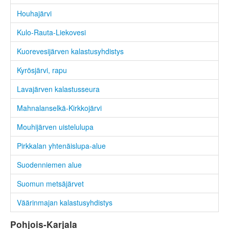
Houhajärvi
Kulo-Rauta-Liekovesi
Kuorevesijärven kalastusyhdistys
Kyrösjärvi, rapu
Lavajärven kalastusseura
Mahnalanselkä-Kirkkojärvi
Mouhijärven uistelulupa
Pirkkalan yhtenäislupa-alue
Suodenniemen alue
Suomun metsäjärvet
Väärinmajan kalastusyhdistys
Pohjois-Karjala