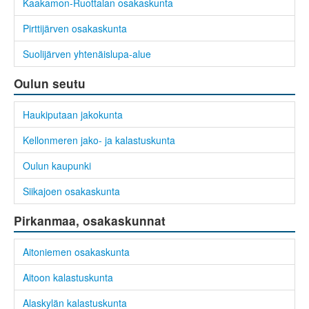
Kaakamon-Ruottalan osakaskunta
Pirttijärven osakaskunta
Suolijärven yhtenäislupa-alue
Oulun seutu
Haukiputaan jakokunta
Kellonmeren jako- ja kalastuskunta
Oulun kaupunki
Siikajoen osakaskunta
Pirkanmaa, osakaskunnat
Aitoniemen osakaskunta
Aitoon kalastuskunta
Alaskylän kalastuskunta