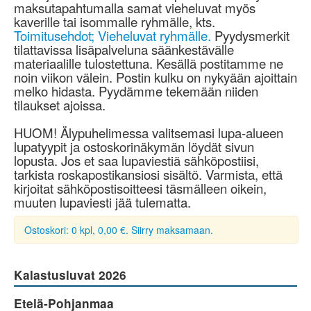
maksutapahtumalla samat vieheluvat myös
kaverille tai isommalle ryhmälle, kts.
Toimitusehdot; Vieheluvat ryhmälle.
Pyydysmerkit
tilattavissa lisäpalveluna säänkestävälle
materiaalille tulostettuna. Kesällä postitamme ne
noin viikon välein. Postin kulku on nykyään ajoittain
melko hidasta. Pyydämme tekemään niiden
tilaukset ajoissa.
HUOM! Älypuhelimessa valitsemasi lupa-alueen
lupatyypit ja ostoskorinäkymän löydät sivun
lopusta. Jos et saa lupaviestiä sähköpostiisi,
tarkista roskapostikansiosi sisältö. Varmista, että
kirjoitat sähköpostisoitteesi täsmälleen oikein,
muuten lupaviesti jää tulematta.
Ostoskori: 0 kpl, 0,00 €. Siirry maksamaan.
Kalastusluvat 2026
Etelä-Pohjanmaa