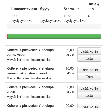
Hinta €
Lunastettavissa
Myyty
Saatavilla
/ kpl
2000
22
1978
4,00
pyydysyksikkö
pyydysyksikkö
pyydysyksikkö
Koitere ja pienvedet: Viehelupa,
60,00
perhe, vuosi
ALV 0
Myyjä: Koitereen kalatalousalue
Koitere ja pienvedet: Viehelupa,
60,00
venekuntakohtainen, vuosi
ALV 0
Myyjä: Koitereen kalatalousalue
Koitere ja pienvedet: Viehelupa,
30,00
vuosi
ALV 0
Myyjä: Koitereen kalatalousalue
Koitere ja pienvedet: Viehelupa,
20,00