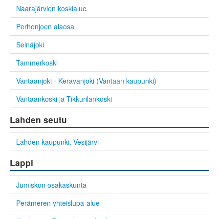
Naarajärvien koskialue
Perhonjoen alaosa
Seinäjoki
Tammerkoski
Vantaanjoki - Keravanjoki (Vantaan kaupunki)
Vantaankoski ja Tikkurilankoski
Lahden seutu
Lahden kaupunki, Vesijärvi
Lappi
Jumiskon osakaskunta
Perämeren yhteislupa-alue