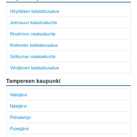
Höytiäisen kalatalousalue
Joensuun kalastuskunta
Kinahmon osakaskunta
Koitereen kalatalousalue
Sotkuman osakaskunta
Viinijärven kalatalousalue
Tampereen kaupunki
Iidesjärvi
Näsijärvi
Pahalampi
Pulesjärvi