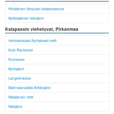
Hirvijärven-Varpulan kalastusseura
Kyrkösjärven tekojärvi
Kalapassin vieheluvat, Pirkanmaa
Hartolankoski-Kyröskoski reitti
Kulo-Rautavesi
Kuorevesi
Kyrösjärvi
Längelmävesi
Mahnalanselkä-Kirkkojärvi
Näsijärven reitti
Näsijärvi