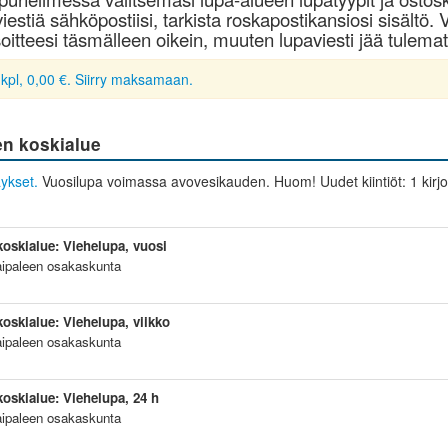
iestiä sähköpostiisi, tarkista roskapostikansiosi sisältö. V
oitteesi täsmälleen oikein, muuten lupaviesti jää tulemat
 kpl, 0,00 €. Siirry maksamaan.
en koskialue
ykset.
Vuosilupa voimassa avovesikauden. Huom! Uudet kiintiöt: 1 kirjolo
koskialue: Viehelupa, vuosi
aipaleen osakaskunta
koskialue: Viehelupa, viikko
aipaleen osakaskunta
koskialue: Viehelupa, 24 h
aipaleen osakaskunta