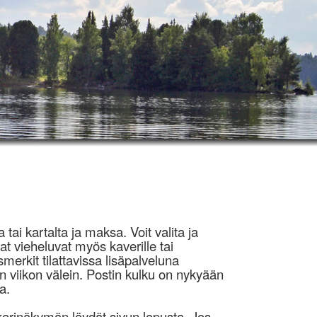
 tai kartalta ja maksa. Voit valita ja
at vieheluvat myös kaverille tai
erkit tilattavissa lisäpalveluna
n viikon välein. Postin kulku on nykyään
a.
orinäkymän löydät sivun lopusta. Jos