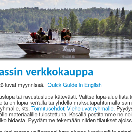
assin verkkokauppa
6 luvat myynnissä.
Quick Guide in English
slupa tai ravustuslupa kätevästi. Valitse lupa-alue listalta
eita eri lupia kerralla tai yhdellä maksutapahtumalla sam
yhmälle, kts.
Toimitusehdot; Vieheluvat ryhmälle.
Pyydysm
lle materiaalille tulostettuna. Kesällä postitamme ne noi
elko hidasta. Pyydämme tekemään niiden tilaukset ajoiss
helimessa valitsemasi lupa-alueen lupatyypit ja ostosk