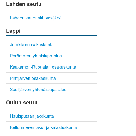
Lahden seutu
Lahden kaupunki, Vesijärvi
Lappi
Jumiskon osakaskunta
Perämeren yhteislupa-alue
Kaakamon-Ruottalan osakaskunta
Pirttijärven osakaskunta
Suolijärven yhtenäislupa-alue
Oulun seutu
Haukiputaan jakokunta
Kellonmeren jako- ja kalastuskunta