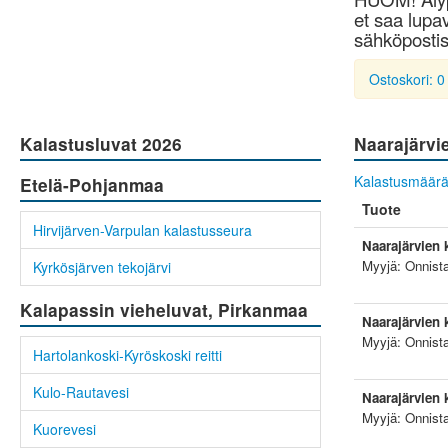
et saa lupav
sähköpostis
Ostoskori: 0
Kalastusluvat 2026
Naarajärvi
Kalastusmäärä
Etelä-Pohjanmaa
Tuote
Hirvijärven-Varpulan kalastusseura
Naarajärvien 
Myyjä: Onnist
Kyrkösjärven tekojärvi
Kalapassin vieheluvat, Pirkanmaa
Naarajärvien 
Myyjä: Onnist
Hartolankoski-Kyröskoski reitti
Kulo-Rautavesi
Naarajärvien 
Myyjä: Onnist
Kuorevesi