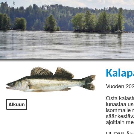
Kalap
Vuoden 202
Osta kalastu
lunastaa us
Alkuun
isommalle r
säänkestävä
ajoittain m
HUOM! Älypu