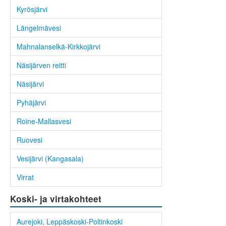
Kyrösjärvi
Längelmävesi
Mahnalanselkä-Kirkkojärvi
Näsijärven reitti
Näsijärvi
Pyhäjärvi
Roine-Mallasvesi
Ruovesi
Vesijärvi (Kangasala)
Virrat
Koski- ja virtakohteet
Aurejoki, Leppäskoski-Poltinkoski