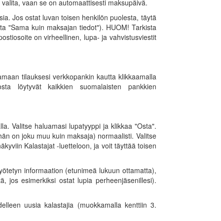
 valita, vaan se on automaattisesti maksupäivä.
sia. Jos ostat luvan toisen henkilön puolesta, täytä
sta "Sama kuin maksajan tiedot"). HUOM! Tarkista
ostiosoite on virheellinen, lupa- ja vahvistusviestit
ksamaan tilauksesi verkkopankin kautta klikkaamalla
osta löytyvät kaikkien suomalaisten pankkien
. Valitse haluamasi lupatyyppi ja klikkaa "Osta".
 hän on joku muu kuin maksaja) normaalisti. Valitse
kyviin Kalastajat -luetteloon, ja voit täyttää toisen
syötetyn informaation (etunimeä lukuun ottamatta),
, jos esimerkiksi ostat lupia perheenjäsenillesi).
elleen uusia kalastajia (muokkamalla kenttiin 3.