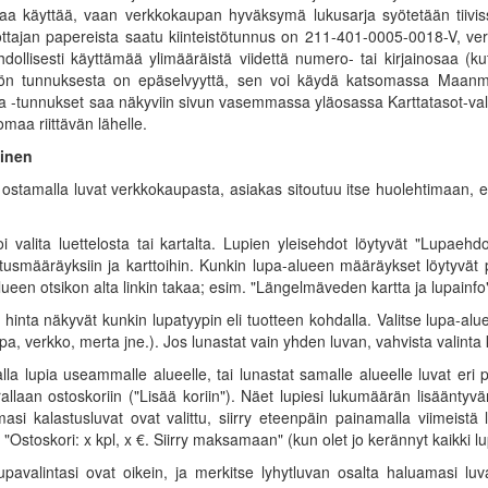
ttaa käyttää, vaan verkkokaupan hyväksymä lukusarja syötetään tii
rottajan papereista saatu kiinteistötunnus on 211-401-0005-0018-V, 
dollisesti käyttämää ylimääräistä viidettä numero- tai kirjainosaa (k
tön tunnuksesta on epäselvyyttä, sen voi käydä katsomassa Maanmi
 ja -tunnukset saa näkyviin sivun vasemmassa yläosassa Karttatasot-valik
maa riittävän lähelle.
inen
a ostamalla luvat verkkokaupasta, asiakas sitoutuu itse huolehtimaan, 
i valita luettelosta tai kartalta. Lupien yleisehdot löytyvät "Lupaehdo
tusmääräyksiin ja karttoihin. Kunkin lupa-alueen määräykset löytyvät 
ueen otsikon alta linkin takaa; esim. "Längelmäveden kartta ja lupainfo
hinta näkyvät kunkin lupatyypin eli tuotteen kohdalla. Valitse lupa-alue
upa, verkko, merta jne.). Jos lunastat vain yhden luvan, vahvista valint
lla lupia useammalle alueelle, tai lunastat samalle alueelle luvat eri p
rallaan ostoskoriin ("Lisää koriin"). Näet lupiesi lukumäärän lisääntyv
emasi kalastusluvat ovat valittu, siirry eteenpäin painamalla viimeistä 
 "Ostoskori: x kpl, x €. Siirry maksamaan" (kun olet jo kerännyt kaikki lu
lupavalintasi ovat oikein, ja merkitse lyhytluvan osalta haluamasi lu