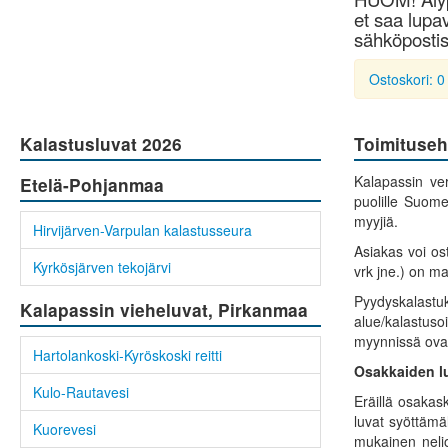
et saa lupav
sähköpostis
Ostoskori: 0
Kalastusluvat 2026
Toimituseh
Kalapassin ver
Etelä-Pohjanmaa
puolille Suome
myyjiä.
Hirvijärven-Varpulan kalastusseura
Asiakas voi ost
Kyrkösjärven tekojärvi
vrk jne.) on ma
Pyydyskalast
Kalapassin vieheluvat, Pirkanmaa
alue/kalastuso
myynnissä ovat 
Hartolankoski-Kyröskoski reitti
Osakkaiden lu
Kulo-Rautavesi
Eräillä osakas
luvat syöttämä
Kuorevesi
mukainen nelio