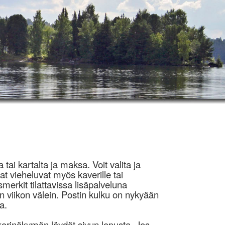
 tai kartalta ja maksa. Voit valita ja
at vieheluvat myös kaverille tai
erkit tilattavissa lisäpalveluna
n viikon välein. Postin kulku on nykyään
a.
orinäkymän löydät sivun lopusta. Jos