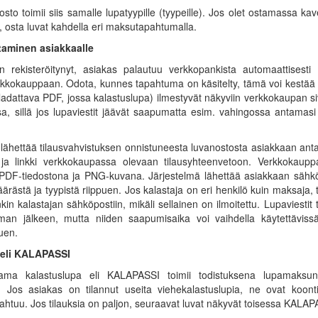
 toimii siis samalle lupatyypille (tyypeille). Jos olet ostamassa kaveri
, osta luvat kahdella eri maksutapahtumalla.
taminen asiakkaalle
rekisteröitynyt, asiakas palautuu verkkopankista automaattisesti 
rkkokauppaan. Odota, kunnes tapahtuma on käsitelty, tämä voi kestää
i (ladattava PDF, jossa kalastuslupa) ilmestyvät näkyviin verkkokaupan sivu
a, sillä jos lupaviestit jäävät saapumatta esim. vahingossa antamasi v
ähettää tilausvahvistuksen onnistuneesta luvanostosta asiakkaan anta
ja linkki verkkokaupassa olevaan tilausyhteenvetoon. Verkkokauppa 
 PDF-tiedostona ja PNG-kuvana. Järjestelmä lähettää asiakkaan sä
ästä ja tyypistä riippuen. Jos kalastaja on eri henkilö kuin maksaja, tai
kin kalastajan sähköpostiin, mikäli sellainen on ilmoitettu. Lupaviesti
n jälkeen, mutta niiden saapumisaika voi vaihdella käytettävissä ole
uen.
 eli KALAPASSI
ama kalastuslupa eli KALAPASSI toimii todistuksena lupamaksun
a. Jos asiakas on tilannut useita viehekalastuslupia, ne ovat ko
ahtuu. Jos tilauksia on paljon, seuraavat luvat näkyvät toisessa KALA