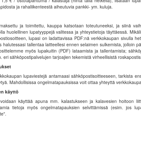
1,5 € / ostotapahtuma / kalastaja (hinta tällä hetkellä), lisätään lu
äpidosta ja rahaliikenteestä aiheutuvia pankki- ym. kuluja.
aksettu ja toimitettu, kauppa katsotaan toteutuneeksi, ja siinä vai
lla huolellinen lupatyyppejä valitessa ja yhteystietoja täyttäessä. Mikä
stiosoitteen, lupasi on ladattavissa PDF:nä verkkokaupan sivulla het
s halutessasi tallentaa laitteellesi ennen selaimen sulkemista, jollo
sittelemme myös lupakuitin (PDF) lataamista ja tallentamista; sähköpo
 eri sähköpostipalvelujen tarjoajien tekemistä virheellisistä roskaposti
ukset
kkokaupan lupaviestejä antamaasi sähköpostisoitteeseen, tarkista ensi
öytyä. Mahdollisissa ongelmatapauksissa voit ottaa yhteyttä verkkokaupa
en käyttö
a voidaan käyttää apuna mm. kalastukseen ja kalavesien hoitoon liit
amia tietoja myös ongelmatapauksien selvittämissä (esim. jos lupa
te".