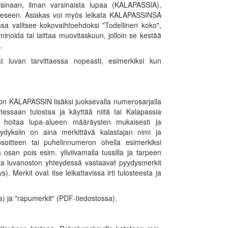
aisinaan, ilman varsinaista lupaa (KALAPASSIA),
itteeseen. Asiakas voi myös leikata KALAPASSINSA
ssa valitsee kokovaihtoehdoksi "Todellinen koko",
oida tai laittaa muovitaskuun, jolloin se kestää
.
ät luvan tarvittaessa nopeasti, esimerkiksi kun
on KALAPASSIN lisäksi juoksevalla numerosarjalla
utessaan tulostaa ja käyttää niitä tai Kalapassia
e hoitaa lupa-alueen määräysten mukaisesti ja
yydyksiin on aina merkittävä kalastajan nimi ja
soitteen tai puhelinnumeron ohella esimerkiksi
osan pois esim. yliviivamalla tussilla ja tarpeen
sta luvanoston yhteydessä vastaavat pyydysmerkit
). Merkit ovat itse leikattavissa irti tulosteesta ja
 ja "rapumerkit" (PDF-tiedostossa).