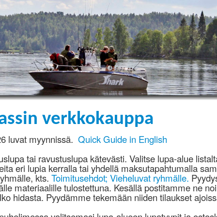
assin verkkokauppa
6 luvat myynnissä.
Quick Guide in English
slupa tai ravustuslupa kätevästi. Valitse lupa-alue listalta
eita eri lupia kerralla tai yhdellä maksutapahtumalla sam
yhmälle, kts.
Toimitusehdot; Vieheluvat ryhmälle.
Pyydysm
lle materiaalille tulostettuna. Kesällä postitamme ne noi
elko hidasta. Pyydämme tekemään niiden tilaukset ajoiss
helimessa valitsemasi lupa-alueen lupatyypit ja ostosk