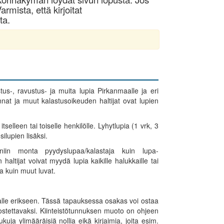
armista, että kirjoitat
ta.
s-, ravustus- ja muita lupia Pirkanmaalle ja eri
nnat ja muut kalastusoikeuden haltijat ovat lupien
selleen tai toiselle henkilölle. Lyhytlupia (1 vrk, 3
ilupien lisäksi.
 niin monta pyydyslupaa/kalastaja kuin lupa-
altijat voivat myydä lupia kaikille halukkaille tai
ia kuin muut luvat.
kaalle erikseen. Tässä tapauksessa osakas voi ostaa
e ostettavaksi. Kiinteistötunnuksen muoto on ohjeen
a ylimääräisiä nollia eikä kirjaimia, joita esim.