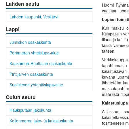
Lahden seutu
Huom! Ryhmäosto
vuotiaan lupaa
Lahden kaupunki, Vesijärvi
Lupien toimit
Kun maksu on 
Lappi
Kalapassin ve
tilaus ja kuitt
Jumiskon osakaskunta
tässä vaiheess
talteen.
Perämeren yhteislupa-alue
Verkkokauppa l
Kaakamon-Ruottalan osakaskunta
tapahtumasta 
kalastusluvan
Pirttijärven osakaskunta
kuvana lupamäär
lähetetään kun
Suolijärven yhtenäislupa-alue
maksutapahtuma
määrästä riipp
Oulun seutu
Kalastuslupa
Haukiputaan jakokunta
Asiakkaan sa
kalastettaess
Kellonmeren jako- ja kalastuskunta
tositteeseen m