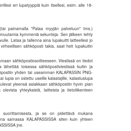
llesi eri lupatyyppiä kuin itsellesi, esim. alle 18-
(tai painamalla "Palaa myyjän palveluun" tms.)
 muutamia kymmeniä sekunteja. Sen jälkeen tehty
lle. Lataa ja tallenna aina lupakuitti laitteellesi jo
irheellisen sähköposti takia, saat heti lupakuitin
maan sähköpostiosoitteeseen. Viestissä on tiedot
lähettää toisessa sähköpostiviestissä kuitin ja
hköpostiin yhden tai useamman KALAPASSIN PNG-
 lupia on ostettu useille kalastajille, kalastuslupa
t tulevat yleensä asiakkaan sähköpostiin hyvin pian
vista yhteyksistä, laitteista ja tietoliikenteen
 suorittamisesta, ja se on pidettävä mukana
ontina samassa KALAPASSISSA siten kuin yhteen
PASSISSA jne.