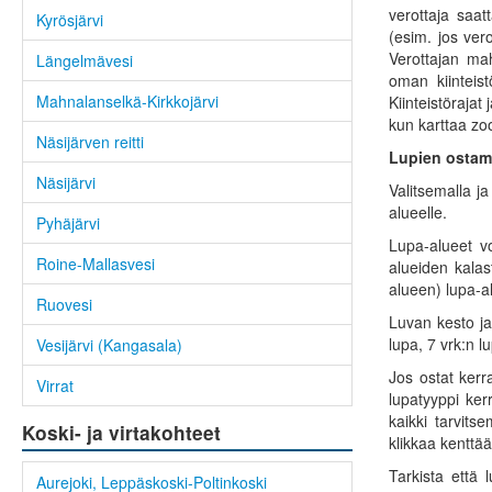
verottaja saa
Kyrösjärvi
(esim. jos ve
Verottajan mah
Längelmävesi
oman kiinteis
Mahnalanselkä-Kirkkojärvi
Kiinteistörajat
kun karttaa zoo
Näsijärven reitti
Lupien ostam
Näsijärvi
Valitsemalla j
alueelle.
Pyhäjärvi
Lupa-alueet vo
Roine-Mallasvesi
alueiden kalas
alueen) lupa-al
Ruovesi
Luvan kesto ja 
lupa, 7 vrk:n l
Vesijärvi (Kangasala)
Jos ostat kerra
Virrat
lupatyyppi ker
kaikki tarvits
Koski- ja virtakohteet
klikkaa kenttää
Tarkista että 
Aurejoki, Leppäskoski-Poltinkoski