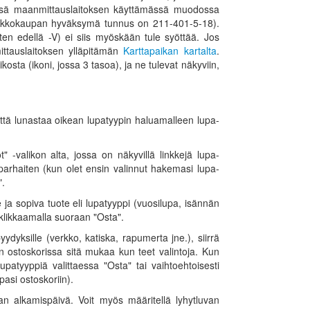
vissä maanmittauslaitoksen käyttämässä muodossa
verkkokaupan hyväksymä tunnus on 211-401-5-18).
uten edellä -V) ei siis myöskään tule syöttää. Jos
ttauslaitoksen ylläpitämän
Karttapaikan kartalta
.
osta (ikoni, jossa 3 tasoa), ja ne tulevat näkyviin,
että lunastaa oikean lupatyypin haluamalleen lupa-
t" -valikon alta, jossa on näkyvillä linkkejä lupa-
parhaiten (kun olet ensin valinnut hakemasi lupa-
".
 ja sopiva tuote eli lupatyyppi (vuosilupa, isännän
a klikkaamalla suoraan "Osta".
yydyksille (verkko, katiska, rapumerta jne.), siirrä
än ostoskorissa sitä mukaa kun teet valintoja. Kun
lupatyyppiä valittaessa "Osta" tai vaihtoehtoisesti
pasi ostoskoriin).
van alkamispäivä. Voit myös määritellä lyhytluvan