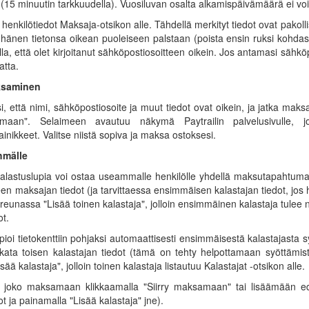
(15 minuutin tarkkuudella). Vuosiluvan osalta alkamispäivämäärä ei voi
henkilötiedot Maksaja-otsikon alle. Tähdellä merkityt tiedot ovat pakolli
hänen tietonsa oikean puoleiseen palstaan (poista ensin ruksi kohda
lla, että olet kirjoitanut sähköpostiosoitteen oikein. Jos antamasi sähköp
atta.
ksaminen
si, että nimi, sähköpostiosoite ja muut tiedot ovat oikein, ja jatka ma
amaan". Selaimeen avautuu näkymä Paytrailin palvelusivulle, j
nikkeet. Valitse niistä sopiva ja maksa ostoksesi.
hmälle
lastuslupia voi ostaa useammalle henkilölle yhdellä maksutapahtumalla
een maksajan tiedot (ja tarvittaessa ensimmäisen kalastajan tiedot, jos
areunassa "Lisää toinen kalastaja", jolloin ensimmäinen kalastaja tulee nä
ot.
pioi tietokenttiin pohjaksi automaattisesti ensimmäisestä kalastajasta 
kata toisen kalastajan tiedot (tämä on tehty helpottamaan syöttämistä
sää kalastaja", jolloin toinen kalastaja listautuu Kalastajat -otsikon alle.
tyä joko maksamaan klikkaamalla "Siirry maksamaan" tai lisäämään ed
ot ja painamalla "Lisää kalastaja" jne).