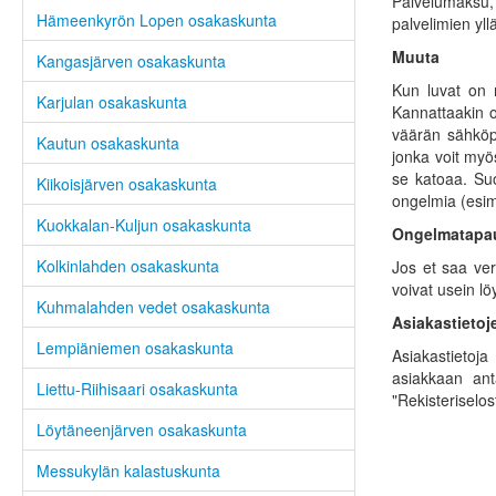
Palvelumaksu, 
Hämeenkyrön Lopen osakaskunta
palvelimien yll
Muuta
Kangasjärven osakaskunta
Kun luvat on m
Karjulan osakaskunta
Kannattaakin o
väärän sähköpo
Kautun osakaskunta
jonka voit myö
se katoaa. Suo
Kiikoisjärven osakaskunta
ongelmia (esim.
Kuokkalan-Kuljun osakaskunta
Ongelmatapa
Kolkinlahden osakaskunta
Jos et saa ver
voivat usein l
Kuhmalahden vedet osakaskunta
Asiakastietoj
Lempiäniemen osakaskunta
Asiakastietoj
asiakkaan ant
Liettu-Riihisaari osakaskunta
"Rekisteriselos
Löytäneenjärven osakaskunta
Messukylän kalastuskunta