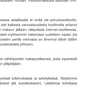
patilauksen hintaan. Palvelumaksuilla katetaan mm.
heessa asiakkaalla ei enää ole peruutusoikeutta.
li olet kaikesta varovaisuudesta huolimatta antanut
i maksun jälkeen näkyvässä internet-osoitteessa,
in pääset myöhemmin hakemaan uudelleen lupasi, jos
stien perille menossa on ilmennyt silloin tällöin
suodatuksista johtuen).
n sähköpostisi roskapostikansio, josta lupaviestit
n ylläpitäjään.
tyvissä tutkimuksissa ja selvityksissä. Käytämme
viesti jää suodatukseen). Lisätietoja kohdassa