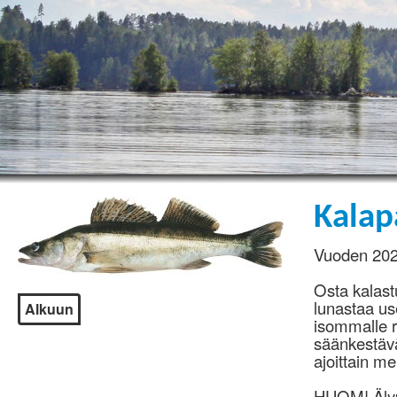
Kalap
Vuoden 202
Osta kalastu
lunastaa us
Alkuun
isommalle r
säänkestävä
ajoittain m
HUOM! Älypu