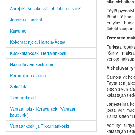
alkamishetken 
Aurejoki, Vesakoski-Lehtiniemenkoski
Täytä pyydetyt 
tämän jälkeen 
Joensuun kosket
erityisen huole
jäävät saapum
Kaivanto
Ostosten ma
Kokemäenjoki, Hartola-Äetsä
Tarkista lopuk
"Siirry maks
Kuokkalankoski-Herralankoski
verkkomaksupai
Naarajärvien koskialue
Vieheluvat ry
Perhonjoen alaosa
Samoja vieheka
Täytä sen jälk
Seinäjoki
sitten sivun al
kalastajan tied
Tammerkoski
Järjestelmä ko
Vantaanjoki - Keravanjoki (Vantaan
josta voit muo
kaupunki)
Paina sitten "Li
Voit nyt siir
Vantaankoski ja Tikkurilankoski
kalastajan tied