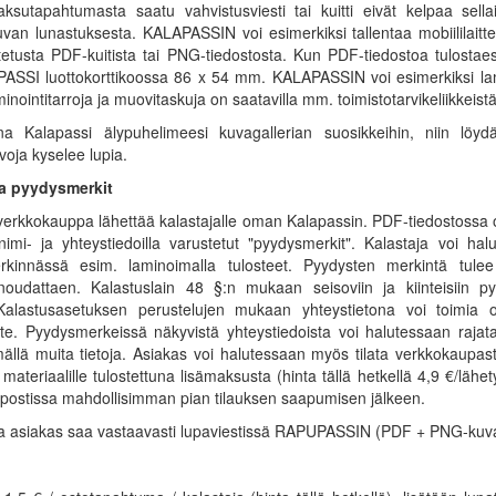
ksutapahtumasta saatu vahvistusviesti tai kuitti eivät kelpaa sell
luvan lunastuksesta. KALAPASSIN voi esimerkiksi tallentaa mobiilila
stetusta PDF-kuitista tai PNG-tiedostosta. Kun PDF-tiedostoa tulostae
ASSI luottokorttikoossa 86 x 54 mm. KALAPASSIN voi esimerkiksi lamin
ointitarroja ja muovitaskuja on saatavilla mm. toimistotarvikeliikkeistä
nna Kalapassi älypuhelimeesi kuvagallerian suosikkeihin, niin löyd
voja kyselee lupia.
ja pyydysmerkit
verkkokauppa lähettää kalastajalle oman Kalapassin. PDF-tiedostossa 
nimi- ja yhteystiedoilla varustetut "pyydysmerkit". Kalastaja voi hal
kinnässä esim. laminoimalla tulosteet. Pyydysten merkintä tule
 noudattaen. Kalastuslain 48 §:n mukaan seisoviin ja kiinteisiin p
 Kalastusasetuksen perustelujen mukaan yhteystietona voi toimia o
te. Pyydysmerkeissä näkyvistä yhteystiedoista voi halutessaan rajata 
ällä muita tietoja. Asiakas voi halutessaan myös tilata verkkokaupa
materiaalille tulostettuna lisämaksusta (hinta tällä hetkellä 4,9 €/lähetys
 postissa mahdollisimman pian tilauksen saapumisen jälkeen.
a asiakas saa vastaavasti lupaviestissä RAPUPASSIN (PDF + PNG-kuva)
u