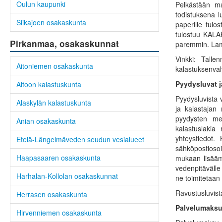
Oulun kaupunki
Pelkästään ma
todistuksena 
Siikajoen osakaskunta
paperille tulo
tulostuu KALAP
Pirkanmaa, osakaskunnat
paremmin. Lamin
Vinkki: Talle
Aitoniemen osakaskunta
kalastuksenval
Pyydysluvat 
Aitoon kalastuskunta
Pyydysluvista 
Alaskylän kalastuskunta
ja kalastajan 
pyydysten mer
Anian osakaskunta
kalastuslakia
yhteystiedot.
Etelä-Längelmäveden seudun vesialueet
sähköpostiosoi
Haapasaaren osakaskunta
mukaan lisääm
vedenpitävälle 
Harhalan-Kollolan osakaskunnat
ne toimitetaan
Ravustusluvist
Herrasen osakaskunta
Palvelumaks
Hirvenniemen osakaskunta