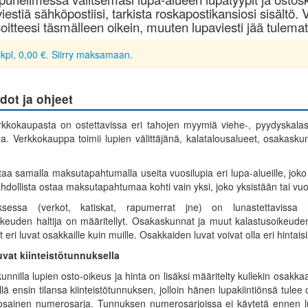
iestiä sähköpostiisi, tarkista roskapostikansiosi sisältö. V
oitteesi täsmälleen oikein, muuten lupaviesti jää tulemat
 kpl, 0,00 €. Siirry maksamaan.
dot ja ohjeet
kkokaupasta on ostettavissa eri tahojen myymiä viehe-, pyydyskalastu
a. Verkkokauppa toimii lupien välittäjänä, kalatalousalueet, osakasku
aa samalla maksutapahtumalla useita vuosilupia eri lupa-alueille, joko it
hdollista ostaa maksutapahtumaa kohti vain yksi, joko yksistään tai vuos
uksessa (verkot, katiskat, rapumerrat jne) on lunastettavissa
ikeuden haltija on määritellyt. Osakaskunnat ja muut kalastusoikeuden h
eri luvat osakkaille kuin muille. Osakkaiden luvat voivat olla eri hintais
vat kiinteistötunnuksella
kunnilla lupien osto-oikeus ja hinta on lisäksi määritelty kullekin osak
llä ensin tilansa kiinteistötunnuksen, jolloin hänen lupakiintiönsä tule
sainen numerosarja. Tunnuksen numerosarjoissa ei käytetä ennen lukuj